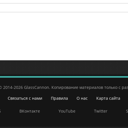
© 2014-2026 GlassCannon. Копирование материалов только с р
Связаться с нами
Правила
О нас
Карта сайта
S
ВКонтакте
YouTube
Twitter