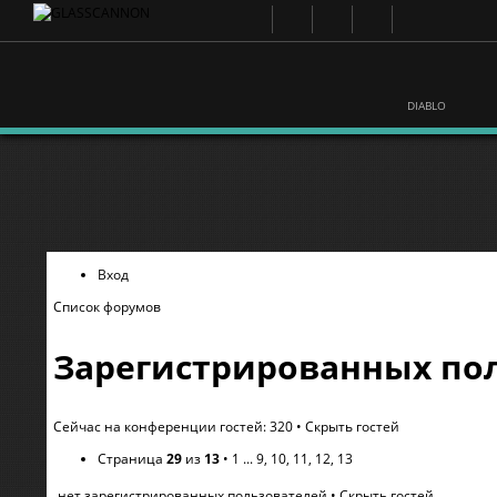
DIABLO
Вход
Список форумов
Зарегистрированных пол
Сейчас на конференции гостей: 320 •
Скрыть гостей
Страница
29
из
13
•
1
...
9
,
10
,
11
,
12
,
13
нет зарегистрированных пользователей •
Скрыть гостей