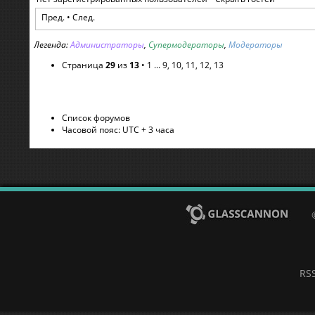
Пред.
•
След.
Легенда:
Администраторы
,
Супермодераторы
,
Модераторы
Страница
29
из
13
•
1
...
9
,
10
,
11
,
12
,
13
Список форумов
Часовой пояс: UTC + 3 часа
RS