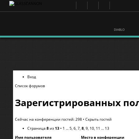
DIABLO
Вход
Список форумов
Зарегистрированных пол
Сейчас на конференции гостей: 298 •
Скрыть гостей
Страница
8
из
13
•
1
...
5
,
6
,
7
,
8
,
9
,
10
,
11
...
13
Имя пользователя
Место в конференции