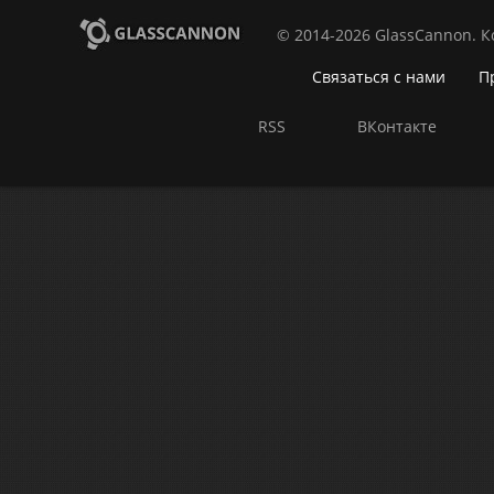
© 2014-2026 GlassCannon. 
Связаться с нами
П
RSS
ВКонтакте