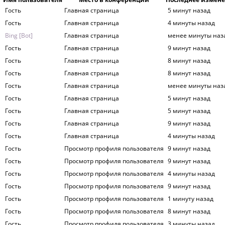
Гость
Главная страница
5 минут назад
Гость
Главная страница
4 минуты назад
Bing [Bot]
Главная страница
менее минуты наз
Гость
Главная страница
9 минут назад
Гость
Главная страница
8 минут назад
Гость
Главная страница
8 минут назад
Гость
Главная страница
менее минуты наз
Гость
Главная страница
5 минут назад
Гость
Главная страница
5 минут назад
Гость
Главная страница
9 минут назад
Гость
Главная страница
4 минуты назад
Гость
Просмотр профиля пользователя
9 минут назад
Гость
Просмотр профиля пользователя
9 минут назад
Гость
Просмотр профиля пользователя
4 минуты назад
Гость
Просмотр профиля пользователя
9 минут назад
Гость
Просмотр профиля пользователя
1 минуту назад
Гость
Просмотр профиля пользователя
8 минут назад
Гость
Просмотр профиля пользователя
3 минуты назад