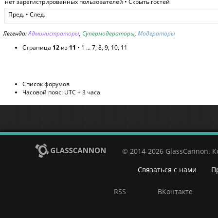
нет зарегистрированных пользователей •
Скрыть гостей
Пред.
•
След.
Легенда:
Администраторы
,
Супермодераторы
,
Модераторы
Страница
12
из
11
•
1
...
7
,
8
,
9
,
10
,
11
Список форумов
Часовой пояс: UTC + 3 часа
© 2014-2026 GlassCannon. 
Связаться с нами
П
RSS
ВКонтакте