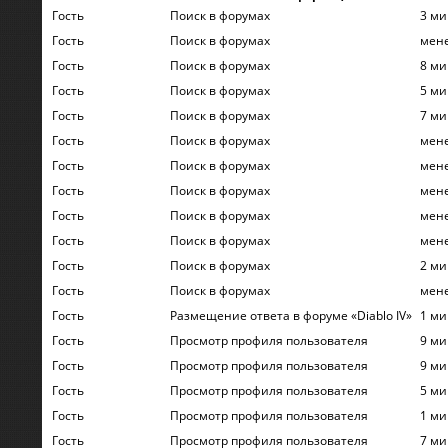
Гость
Поиск в форумах
3 ми
Гость
Поиск в форумах
мене
Гость
Поиск в форумах
8 ми
Гость
Поиск в форумах
5 ми
Гость
Поиск в форумах
7 ми
Гость
Поиск в форумах
мене
Гость
Поиск в форумах
мене
Гость
Поиск в форумах
мене
Гость
Поиск в форумах
мене
Гость
Поиск в форумах
мене
Гость
Поиск в форумах
2 ми
Гость
Поиск в форумах
мене
Гость
Размещение ответа в форуме «Diablo IV»
1 ми
Гость
Просмотр профиля пользователя
9 ми
Гость
Просмотр профиля пользователя
9 ми
Гость
Просмотр профиля пользователя
5 ми
Гость
Просмотр профиля пользователя
1 ми
Гость
Просмотр профиля пользователя
7 ми