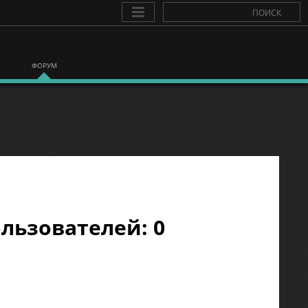
ФОРУМ
льзователей: 0