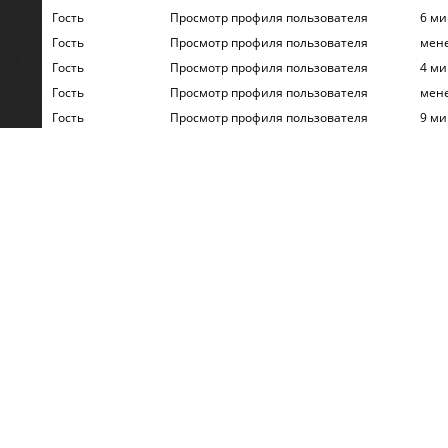
Гость
Просмотр профиля пользователя
6 ми
Гость
Просмотр профиля пользователя
мене
Гость
Просмотр профиля пользователя
4 ми
Гость
Просмотр профиля пользователя
мене
Гость
Просмотр профиля пользователя
9 ми
Гость
Просмотр профиля пользователя
1 ми
Гость
Просмотр профиля пользователя
2 ми
Пред.
•
След.
Легенда:
Администраторы
,
Супермодераторы
,
Модераторы
Страница
8
из
11
•
1
...
5
,
6
,
7
,
8
,
9
,
10
,
11
Список форумов
Часовой пояс: UTC + 3 часа