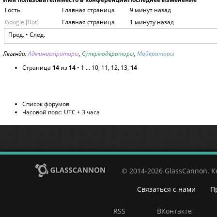
Гость
Главная страница
9 минут назад
Google [Bot]
Главная страница
1 минуту назад
Пред.
• След.
Легенда:
Администраторы
,
Супермодераторы
,
Модераторы
Страница
14
из
14
•
1
...
10
,
11
,
12
,
13
,
14
Список форумов
Часовой пояс: UTC + 3 часа
© 2014-2026 GlassCannon. 
Связаться с нами
П
RSS
ВКонтакте