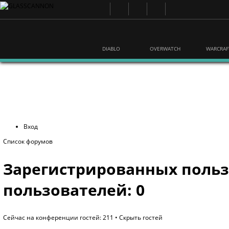
DIABLO
OVERWATCH
WARCRAF
Вход
Список форумов
Зарегистрированных польз
пользователей: 0
Сейчас на конференции гостей: 211 •
Скрыть гостей
Страница
9
из
9
•
1
...
5
,
6
,
7
,
8
,
9
Имя пользователя
Место в конференции
Последнее изменение