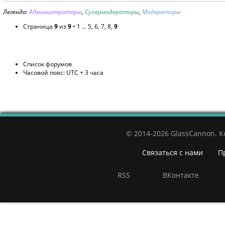
Страница
9
из
9
•
1
...
5
,
6
,
7
,
8
,
9
Список форумов
Часовой пояс: UTC + 3 часа
© 2014-2026 GlassCannon. 
Связаться с нами
П
RSS
ВКонтакте