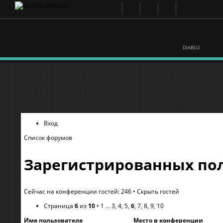
DIABLO
Вход
Список форумов
Зарегистрированных пол
Сейчас на конференции гостей: 246 •
Скрыть гостей
Страница
6
из
10
•
1
...
3
,
4
,
5
,
6
,
7
,
8
,
9
,
10
Имя пользователя
Место в конференции