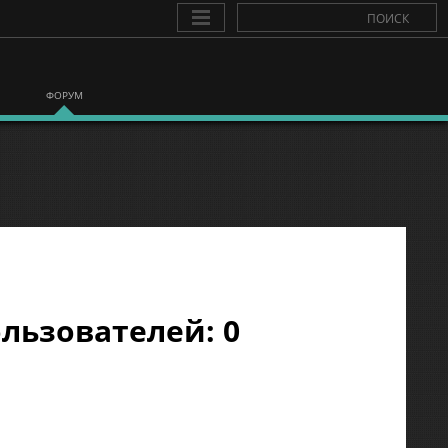
ФОРУМ
льзователей: 0