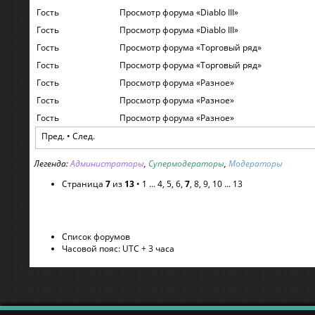
Гость
Просмотр форума «Diablo III»
Гость
Просмотр форума «Diablo III»
Гость
Просмотр форума «Торговый ряд»
Гость
Просмотр форума «Торговый ряд»
Гость
Просмотр форума «Разное»
Гость
Просмотр форума «Разное»
Гость
Просмотр форума «Разное»
Пред.
•
След.
Легенда:
Администраторы
,
Супермодераторы
,
Модераторы
Страница
7
из
13
•
1
...
4
,
5
,
6
,
7
,
8
,
9
,
10
...
13
Список форумов
Часовой пояс: UTC + 3 часа