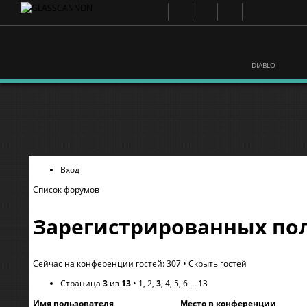
DIABLO
Вход
Список форумов
Зарегистрированных пол
Сейчас на конференции гостей: 307 •
Скрыть гостей
Страница
3
из
13
•
1
,
2
,
3
,
4
,
5
,
6
...
13
Имя пользователя
Место в конференции