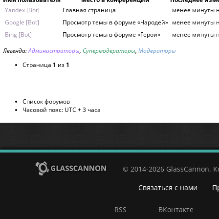
Yandex [Bot]
Главная страница
менее минуты 
Google [Bot]
Просмотр темы в форуме «Чародей»
менее минуты 
Bing [Bot]
Просмотр темы в форуме «Герои»
менее минуты 
Легенда:
Администраторы
,
Супермодераторы
,
Модераторы
Страница
1
из
1
Список форумов
Часовой пояс: UTC + 3 часа
© 2014-2026 GlassCannon. 
Связаться с нами
П
RSS
ВКонтакте