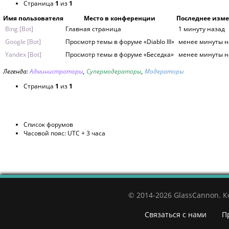
Страница
1
из
1
Имя пользователя
Место в конференции
Последнее изм
Bing [Bot]
Главная страница
1 минуту назад
Google [Bot]
Просмотр темы в форуме «Diablo III»
менее минуты н
Yandex [Bot]
Просмотр темы в форуме «Беседка»
менее минуты н
Легенда:
Администраторы
,
Супермодераторы
,
Модераторы
Страница
1
из
1
Список форумов
Часовой пояс: UTC + 3 часа
© 2014-2026 GlassCannon. 
Связаться с нами
П