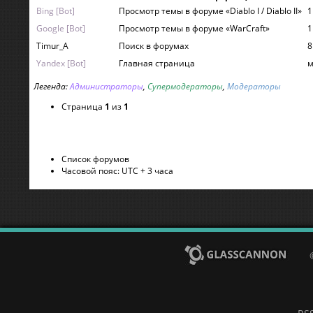
Bing [Bot]
Просмотр темы в форуме «Diablo I / Diablo II»
1
Google [Bot]
Просмотр темы в форуме «WarСraft»
1
Timur_A
Поиск в форумах
8
Yandex [Bot]
Главная страница
м
Легенда:
Администраторы
,
Супермодераторы
,
Модераторы
Страница
1
из
1
Список форумов
Часовой пояс: UTC + 3 часа