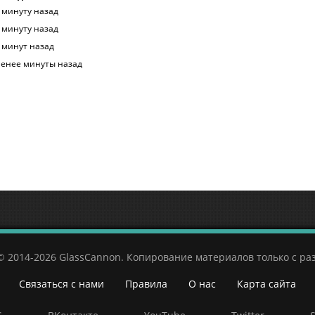
 минуту назад
 минуту назад
 минут назад
енее минуты назад
© 2014-2026 GlassCannon. Копирование материалов только с р
Связаться с нами
Правила
О нас
Карта сайта