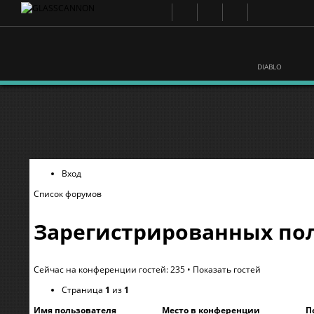
DIABLO
Вход
Список форумов
Зарегистрированных пол
Сейчас на конференции гостей: 235 •
Показать гостей
Страница
1
из
1
Имя пользователя
Место в конференции
П