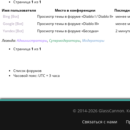
Страница
1
из
1
Имя пользователя
Место в конференции
Последн
Bing [Bot]
Просмотр темы в форуме «Diablo I / Diablo II»
менее м
Google [Bot]
Просмотр темы в форуме «Diablo III»
менее м
Yandex [Bot]
Просмотр темы в форуме «Беседка»
2 минут
Легенда:
Администраторы
,
Супермодераторы
,
Модераторы
Страница
1
из
1
Список форумов
Часовой пояс: UTC + 3 часа
© 2014-2026 GlassCannon. 
Связаться с нами
П