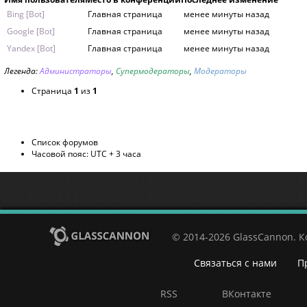
Bing [Bot]
Главная страница
менее минуты назад
Google [Bot]
Главная страница
менее минуты назад
Yandex [Bot]
Главная страница
менее минуты назад
Легенда:
Администраторы
,
Супермодераторы
,
Модераторы
Страница
1
из
1
Список форумов
Часовой пояс: UTC + 3 часа
© 2014-2026 GlassCannon. 
Связаться с нами
П
RSS
ВКонтакте