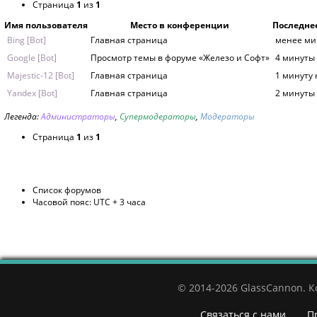
Страница
1
из
1
Имя пользователя
Место в конференции
Последне
Bing [Bot]
Главная страница
менее ми
Google [Bot]
Просмотр темы в форуме «Железо и Софт»
4 минуты
Majestic-12 [Bot]
Главная страница
1 минуту 
Yandex [Bot]
Главная страница
2 минуты
Легенда:
Администраторы
,
Супермодераторы
,
Модераторы
Страница
1
из
1
Список форумов
Часовой пояс: UTC + 3 часа
© 2014-2026 GlassCannon. 
Связаться с нами
П