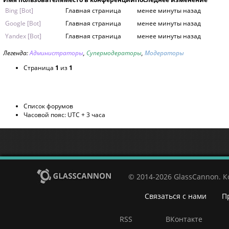
Bing [Bot]
Главная страница
менее минуты назад
Google [Bot]
Главная страница
менее минуты назад
Yandex [Bot]
Главная страница
менее минуты назад
Легенда:
Администраторы
,
Супермодераторы
,
Модераторы
Страница
1
из
1
Список форумов
Часовой пояс: UTC + 3 часа
© 2014-2026 GlassCannon. 
Связаться с нами
П
RSS
ВКонтакте