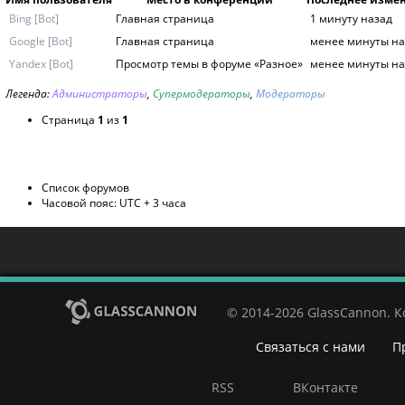
Bing [Bot]
Главная страница
1 минуту назад
Google [Bot]
Главная страница
менее минуты на
Yandex [Bot]
Просмотр темы в форуме «Разное»
менее минуты на
Легенда:
Администраторы
,
Супермодераторы
,
Модераторы
Страница
1
из
1
Список форумов
Часовой пояс: UTC + 3 часа
© 2014-2026 GlassCannon. 
Связаться с нами
П
RSS
ВКонтакте