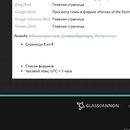
Bing [Bot]
Главная страница
Google [Bot]
Просмотр темы в форуме «Heroes of the Stor
Google Adsense [Bot]
Главная страница
Yandex [Bot]
Главная страница
Легенда:
Администраторы
,
Супермодераторы
,
Модераторы
Страница
1
из
1
Список форумов
Часовой пояс: UTC + 3 часа