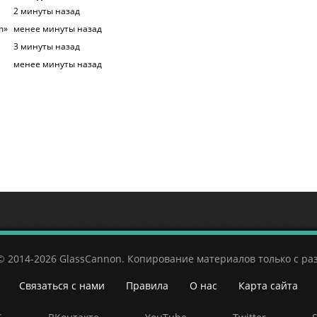
2 минуты назад
m»
менее минуты назад
3 минуты назад
менее минуты назад
© 2014-2026 GlassCannon. Копирование материалов только с р
Связаться с нами
Правила
О нас
Карта сайта