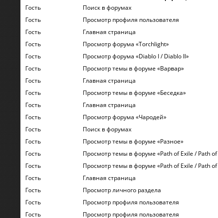
Гость
Поиск в форумах
Гость
Просмотр профиля пользователя
Гость
Главная страница
Гость
Просмотр форума «Torchlight»
Гость
Просмотр форума «Diablo I / Diablo II»
Гость
Просмотр темы в форуме «Варвар»
Гость
Главная страница
Гость
Просмотр темы в форуме «Беседка»
Гость
Главная страница
Гость
Просмотр форума «Чародей»
Гость
Поиск в форумах
Гость
Просмотр темы в форуме «Разное»
Гость
Просмотр темы в форуме «Path of Exile / Path of 
Гость
Просмотр темы в форуме «Path of Exile / Path of 
Гость
Главная страница
Гость
Просмотр личного раздела
Гость
Просмотр профиля пользователя
Гость
Просмотр профиля пользователя