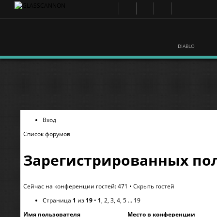
DIABLO
Вход
Список форумов
Зарегистрированных пол
Сейчас на конференции гостей: 471 •
Скрыть гостей
Страница
1
из
19
•
1
,
2
,
3
,
4
,
5
...
19
Имя пользователя
Место в конференции