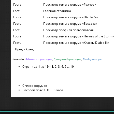
Гость
Просмотр темы в форуме «Разное»
Гость
Главная страница
Гость
Просмотр темы в форуме «Diablo IV»
Гость
Просмотр темы в форуме «Беседка»
Гость
Просмотр профиля пользователя
Гость
Просмотр темы в форуме «Heroes of the Storm»
Гость
Просмотр темы в форуме «Классы Diablo III»
Пред. •
След.
Легенда:
Администраторы
,
Супермодераторы
,
Модераторы
Страница
1
из
19
•
1
,
2
,
3
,
4
,
5
...
19
Список форумов
Часовой пояс: UTC + 3 часа