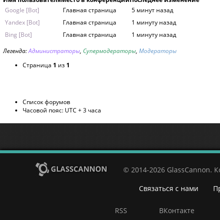
Google [Bot]
Главная страница
5 минут назад
Yandex [Bot]
Главная страница
1 минуту назад
Bing [Bot]
Главная страница
1 минуту назад
Легенда:
Администраторы
,
Супермодераторы
,
Модераторы
Страница
1
из
1
Список форумов
Часовой пояс: UTC + 3 часа
© 2014-2026 GlassCannon. 
Связаться с нами
П
RSS
ВКонтакте