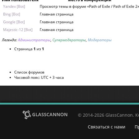
Yandex [Bot]
Просмотр темы в форуме «Path of Exile / Path of Exile 2
Bing [Bot]
Главная страница
Google [Bot]
Главная страница
Majestic-12 [Bot]
Главная страница
Легенда:
Администраторы
,
Супермодераторы
,
Модераторы
Страница
1
из
1
Список форумов
Часовой пояс: UTC + 3 часа
© 2014-2026 GlassCannon. 
Связаться с нами
П