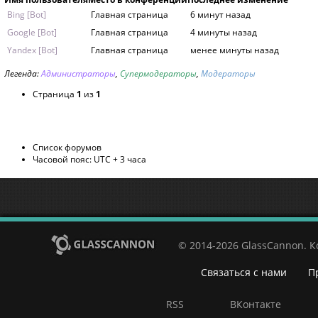
Bing [Bot]
Главная страница
6 минут назад
Google [Bot]
Главная страница
4 минуты назад
Yandex [Bot]
Главная страница
менее минуты назад
Легенда:
Администраторы
,
Супермодераторы
,
Модераторы
Страница
1
из
1
Список форумов
Часовой пояс: UTC + 3 часа
© 2014-2026 GlassCannon. 
Связаться с нами
П
RSS
ВКонтакте