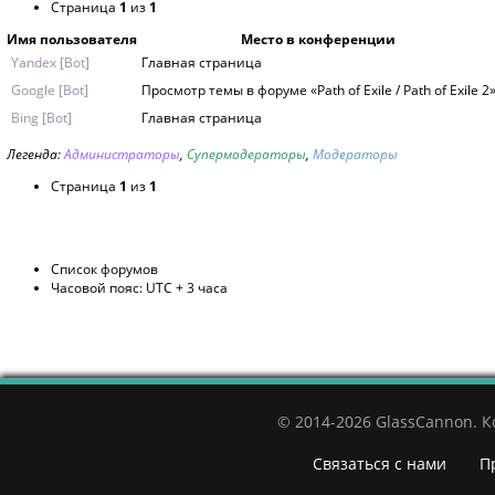
Страница
1
из
1
Имя пользователя
Место в конференции
Yandex [Bot]
Главная страница
Google [Bot]
Просмотр темы в форуме «Path of Exile / Path of Exile 2
Bing [Bot]
Главная страница
Легенда:
Администраторы
,
Супермодераторы
,
Модераторы
Страница
1
из
1
Список форумов
Часовой пояс: UTC + 3 часа
© 2014-2026 GlassCannon. 
Связаться с нами
П