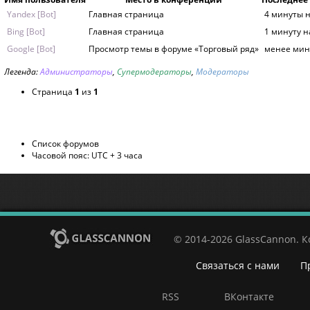
Yandex [Bot]
Главная страница
4 минуты 
Bing [Bot]
Главная страница
1 минуту н
Google [Bot]
Просмотр темы в форуме «Торговый ряд»
менее мин
Легенда:
Администраторы
,
Супермодераторы
,
Модераторы
Страница
1
из
1
Список форумов
Часовой пояс: UTC + 3 часа
© 2014-2026 GlassCannon. 
Связаться с нами
П
RSS
ВКонтакте