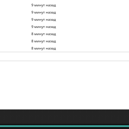
9 минут назад
9 минут назад
9 минут назад
9 минут назад
8 минут назад
8 минут назад
8 минут назад