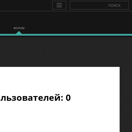
ФОРУМ
льзователей: 0