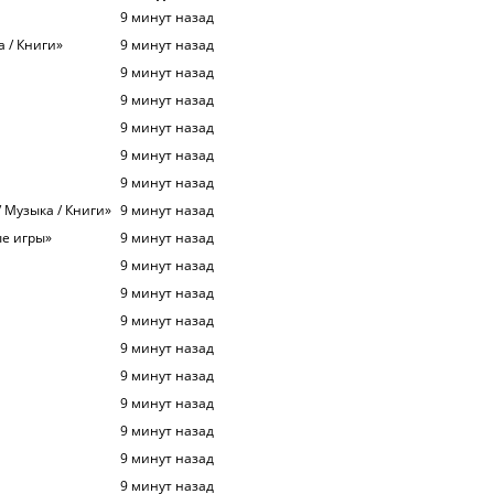
9 минут назад
 / Книги»
9 минут назад
9 минут назад
9 минут назад
9 минут назад
9 минут назад
9 минут назад
 Музыка / Книги»
9 минут назад
ые игры»
9 минут назад
9 минут назад
9 минут назад
9 минут назад
9 минут назад
9 минут назад
9 минут назад
9 минут назад
9 минут назад
9 минут назад