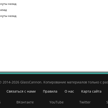
нуты назад
назад
нуты назад
© 2014-2026 GlassCannon. Копирование материалов только с р
Связаться с нами
Правила
О нас
Карта сайта
S
ВКонтакте
YouTube
Twitter