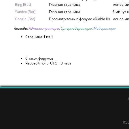
Bing [Bot]
Главная страница
менее ми
Yandex [Bot]
Главная страница
6 минут 
Google [Bot]
Просмотр темы в форуме «Diablo III»
менее ми
Легенда:
Администраторы
,
Супермодераторы
,
Модераторы
Страница
1
из
1
Список форумов
Часовой пояс: UTC + 3 часа
RS