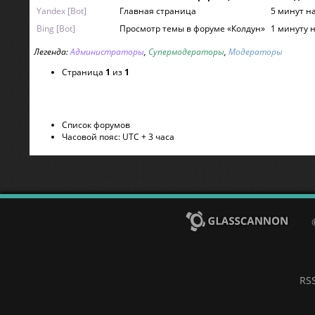
Yandex [Bot]
Главная страница
5 минут н
Bing [Bot]
Просмотр темы в форуме «Колдун»
1 минуту 
Легенда:
Администраторы
,
Супермодераторы
,
Модераторы
Страница
1
из
1
Список форумов
Часовой пояс: UTC + 3 часа
RS