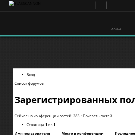
DIABLO
Вход
Список форумов
Зарегистрированных пол
Сейчас на конференции гостей: 283 •
Показать гостей
Страница
1
из
1
Имя пользователя
Место в конференции
Последне