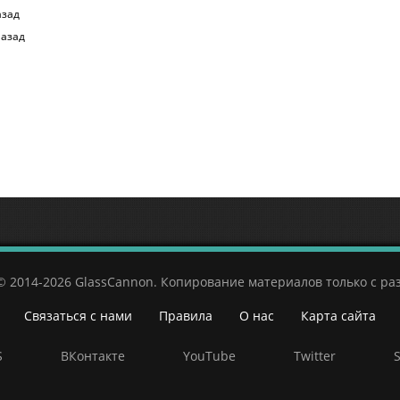
азад
назад
© 2014-2026 GlassCannon. Копирование материалов только с р
Связаться с нами
Правила
О нас
Карта сайта
S
ВКонтакте
YouTube
Twitter