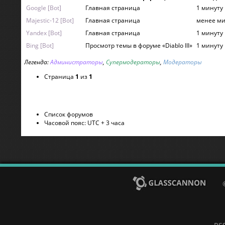
Google [Bot]
Главная страница
1 минуту
Majestic-12 [Bot]
Главная страница
менее ми
Yandex [Bot]
Главная страница
1 минуту
Bing [Bot]
Просмотр темы в форуме «Diablo III»
1 минуту
Легенда:
Администраторы
,
Супермодераторы
,
Модераторы
Страница
1
из
1
Список форумов
Часовой пояс: UTC + 3 часа