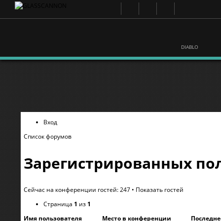
DIABLO
Вход
Список форумов
Зарегистрированных пол
Сейчас на конференции гостей: 247 •
Показать гостей
Страница
1
из
1
Имя пользователя
Место в конференции
Последне