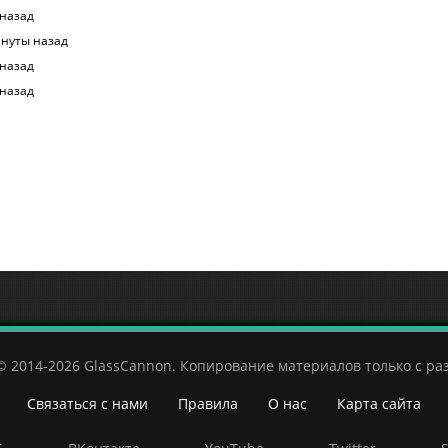
 назад
нуты назад
 назад
 назад
© 2014-2026 GlassCannon. Копирование материалов только с р
Связаться с нами
Правила
О нас
Карта сайта