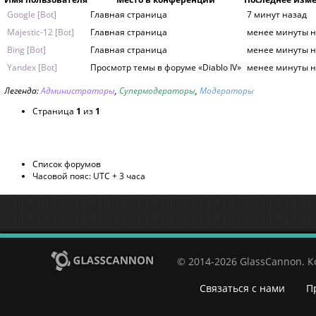
Google [Bot]
Главная страница
7 минут назад
Majestic-12 [Bot]
Главная страница
менее минуты н
Bing [Bot]
Главная страница
менее минуты н
Yandex [Bot]
Просмотр темы в форуме «Diablo IV»
менее минуты н
Легенда:
Администраторы
,
Супермодераторы
,
Модераторы
Страница
1
из
1
Список форумов
Часовой пояс: UTC + 3 часа
© 2014-2026 GlassCannon. 
Связаться с нами
П