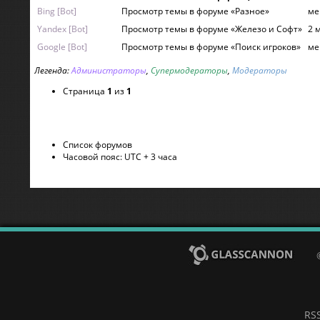
Bing [Bot]
Просмотр темы в форуме «Разное»
ме
Yandex [Bot]
Просмотр темы в форуме «Железо и Софт»
2 
Google [Bot]
Просмотр темы в форуме «Поиск игроков»
ме
Легенда:
Администраторы
,
Супермодераторы
,
Модераторы
Страница
1
из
1
Список форумов
Часовой пояс: UTC + 3 часа
RS