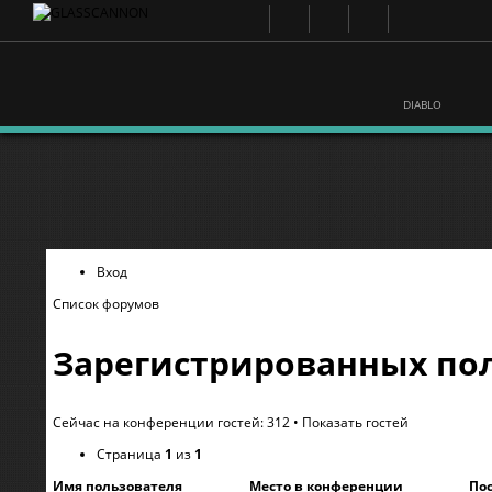
DIABLO
Вход
Список форумов
Зарегистрированных пол
Сейчас на конференции гостей: 312 •
Показать гостей
Страница
1
из
1
Имя пользователя
Место в конференции
По