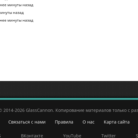
нее минуты назад
минуты назад
нее минуты назад
© 2014-2026 GlassCannon. Копирование материалов только с р
Связаться с нами
Правила
О нас
Карта сайта
S
ВКонтакте
YouTube
Twitter