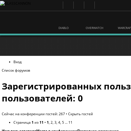
DIABLO
OVERWATCH
WARCRAF
Вход
Список форумов
Зарегистрированных польз
пользователей: 0
Сейчас на конференции гостей: 267 •
Скрыть гостей
Страница
1
из
11
•
1
,
2
,
3
,
4
,
5
...
11
Имя пользователя
Место в конференции
Последнее изменение