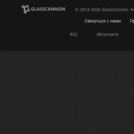
© 2014-2026 GlassCannon. 
Связаться с нами
П
RSS
ВКонтакте