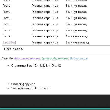
Гость
Главная страница
8 минут назад
Гость
Главная страница
8 минут назад
Гость
Главная страница
8 минут назад
Гость
Главная страница
8 минут назад
Гость
Главная страница
7 минут назад
Гость
Главная страница
1 минуту назад
Bing [Bot]
Главная страница
3 минуты назад
Пред. •
След.
Легенда:
Администраторы
,
Супермодераторы
,
Модераторы
Страница
1
из
12
•
1
,
2
,
3
,
4
,
5
...
12
Список форумов
Часовой пояс: UTC + 3 часа