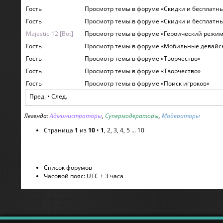
Гость
Просмотр темы в форуме «Скидки и бесплатн
Гость
Просмотр темы в форуме «Скидки и бесплатн
Majestic-12 [Bot]
Просмотр темы в форуме «Героический режи
Гость
Просмотр темы в форуме «Мобильные девайс
Гость
Просмотр темы в форуме «Творчество»
Гость
Просмотр темы в форуме «Творчество»
Гость
Просмотр темы в форуме «Поиск игроков»
Пред. •
След.
Легенда:
Администраторы
,
Супермодераторы
,
Модераторы
Страница
1
из
10
•
1
,
2
,
3
,
4
,
5
...
10
Список форумов
Часовой пояс: UTC + 3 часа