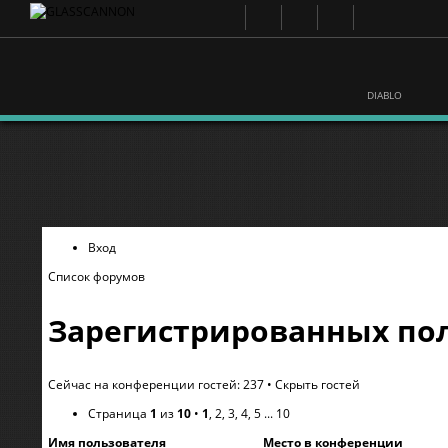
DIABLO
Вход
Список форумов
Зарегистрированных пол
Сейчас на конференции гостей: 237 •
Скрыть гостей
Страница
1
из
10
•
1
,
2
,
3
,
4
,
5
...
10
Имя пользователя
Место в конференции