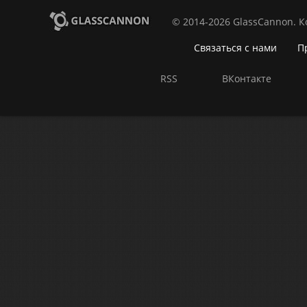
© 2014-2026 GlassCannon. 
Связаться с нами
П
RSS
ВКонтакте