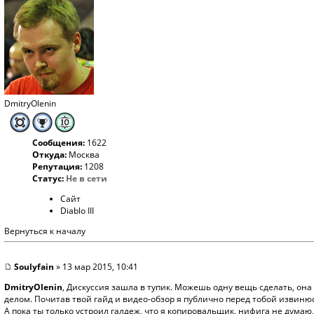
DmitryOlenin
Сообщения:
1622
Откуда:
Москва
Репутация:
1208
Статус:
Не в сети
Сайт
Diablo III
Вернуться к началу
Soulyfain
» 13 мар 2015, 10:41
DmitryOlenin
, Дискуссия зашла в тупик. Можешь одну вещь сделать, она
делом. Почитав твой гайд и видео-обзор я публично перед тобой извинюс
А пока ты только устроил галдеж, что я копировальщик, нифига не думаю,