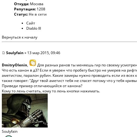
Откуда:
Москва
Репутация:
1208
Статус:
Не в сети
Сайт
Diablo III
Вернуться к началу
Soulyfain
» 13 мар 2015, 09:46
DmitryOlenin
,
Для разных ранов ты меняешь гир по своему усмотре
Что есть канон в д3? Если я уверен что пробегу быстро не умерев на рифт
аметистом, паралон рубин. Какие замеры нужно проводить если из всех 
также говорят: "Друг твой аметист тебя не спасет потому что у тебя крив
Приведи пример отличающийся от канона?
Кому то лень считать, кому то лень кнопки нажимать.
Soulyfain