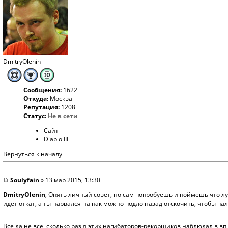
DmitryOlenin
Сообщения:
1622
Откуда:
Москва
Репутация:
1208
Статус:
Не в сети
Сайт
Diablo III
Вернуться к началу
Soulyfain
» 13 мар 2015, 13:30
DmitryOlenin
, Опять личный совет, но сам попробуешь и поймешь что луч
идет откат, а ты нарвался на пак можно подло назад отскочить, чтобы п
Все да не все, сколько раз я этих нагибаторов-рекорщиков наблюдал в вп