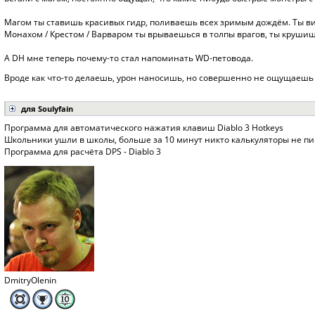
Магом ты ставишь красивых гидр, поливаешь всех зримым дождём. Ты вид
Монахом / Крестом / Варваром ты врываешься в толпы врагов, ты крушиш
А DH мне теперь почему-то стал напоминать WD-петовода.
Вроде как что-то делаешь, урон наносишь, но совершенно не ощущаешь
для Soulyfain
Программа для автоматического нажатия клавиш Diablo 3 Hotkeys
Школьники ушли в школы, больше за 10 минут никто калькуляторы не пиш
Программа для расчёта DPS - Diablo 3
DmitryOlenin