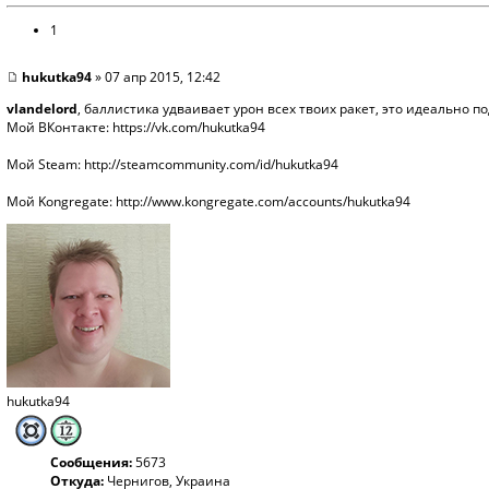
1
hukutka94
» 07 апр 2015, 12:42
vlandelord
, баллистика удваивает урон всех твоих ракет, это идеально по
Мой ВКонтакте:
https://vk.com/hukutka94
Мой Steam:
http://steamcommunity.com/id/hukutka94
Мой Kongregate:
http://www.kongregate.com/accounts/hukutka94
hukutka94
Сообщения:
5673
Откуда:
Чернигов, Украина