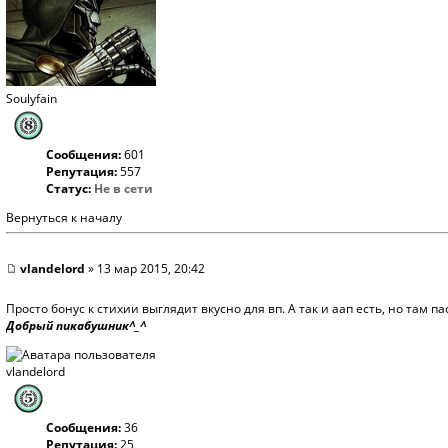
Soulyfain
Сообщения:
601
Репутация:
557
Статус:
Не в сети
Вернуться к началу
vlandelord
» 13 мар 2015, 20:42
Просто бонус к стихии выглядит вкусно для вп. А так и аап есть, но там п
Добрый пикабушник^_^
vlandelord
Сообщения:
36
Репутация:
25