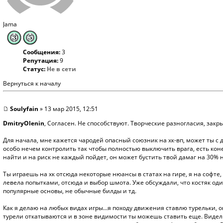
Jama
Сообщения:
3
Репутация:
9
Статус:
Не в сети
Вернуться к началу
Soulyfain
» 13 мар 2015, 12:51
DmitryOlenin
, Согласен. Не способствуют. Творческие разногласия, закры
Для начала, мне кажется чародей опасный союзник на хк-вп, может ты с 
особо нечем контролить так чтобы полностью выключить врага, есть коне
найти и на риск не каждый пойдет, он может бустить твой дамаг на 30% н
Ты играешь на хк отсюда некоторые нюансы в статах на гире, я на софте
левела попытками, отсюда и выбор шмота. Уже обсуждали, что костяк оди
популярные основы, не обычные билды и тд.
Как я делаю на любых видах игры...я походу движения ставлю турельки, о
турели откатываются и в зоне видимости ты можешь ставить еще. Видел м