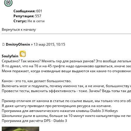
Сообщения:
601
Репутация:
557
Статус:
Не в сети
Вернуться к началу
DmitryOlenin
» 13 мар 2015, 10:15
Soulyfain
Серьёзно? Так можно? Менять гир для разных ранов? Это вообще легальн
Я-то думал, что на Т6 и на 45 грифте надо одинаково одеваться, иначе за
Меня поражает, когда очевидные вещи выдаются как какие-то откровения
Канон - это то, как делает большинство.
Включать мозг и подумать, почему именно так, а не иначе, большинству 
Провести тесты, выяснить эффективность - тоже. Зачем? Ведь топы так д
Пример отличия от канона в статье по ссылке выше, мы только что это об
Я даже цитату приводил про регенерацию ресурса на колчане.
Программа для автоматического нажатия клавиш Diablo 3 Hotkeys
Школьники ушли в школы, больше за 10 минут никто калькуляторы не пиш
Программа для расчёта DPS - Diablo 3