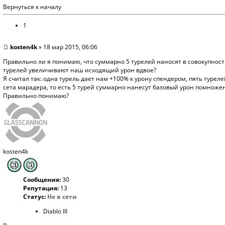
Вернуться к началу
1
kosten4k
» 18 мар 2015, 06:06
Правильно ли я понимаю, что суммарно 5 турелей наносят в совокупност
турелей увеличивают наш исходящий урон вдвое?
Я считал так: одна турель дает нам +100% к урону спендером, пять туре
сета марадера, то есть 5 турей суммарно нанесут базовый урон помножен
Правильно понимаю?
kosten4k
Сообщения:
30
Репутация:
13
Статус:
Не в сети
Diablo III