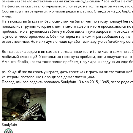
огненным стеклом-стеклянным на каком-нибудь самом *все мобы с акта5
На фастах также ставлю турельки, использую на толпы врагов метку, это 
Состав групп варьируется, но чаров редко в фастах. Стандарт - 2 дх, барб, 
мили.
На высоких вп (я кстати был освистан на баттл.нет по этому поводу) бега
попадались группы которые спамят много сфер, в итоге просаживался по я
пробовал, но в групповом забеге у мобов адская туча здоровья и отсюда
глупости_неосторожности. Обычно перед началом игры сообщаю группе, чт
ответственные. Но на хк думаю надо кульбит или другую сейв-абилку ост
Вот как раз чародеи в вп самые не желанные гости (они часто сами по себе 
любимый класс в д3. У остальных тоже куча проблем, вот и получается, чт
У монка, барба, креста тоже полно проблем, но у чара и колдуна их еще б
ps. Каждый же по своему играет, дать совет как играть на хк это такая н
хантером, постепенно наращивал дамаг потенциал.
Последний раз редактировалось
Soulyfain
13 мар 2015, 13:45, всего редакт
Soulyfain