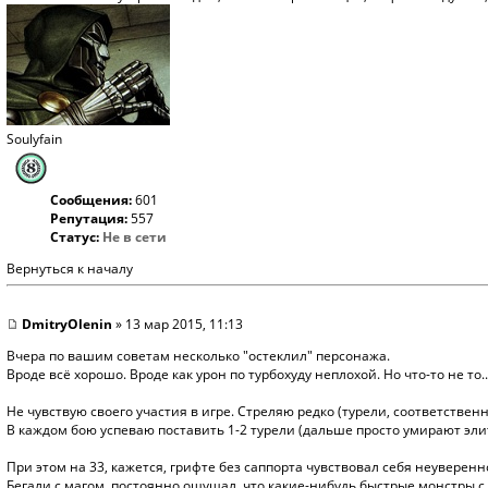
Soulyfain
Сообщения:
601
Репутация:
557
Статус:
Не в сети
Вернуться к началу
DmitryOlenin
» 13 мар 2015, 11:13
Вчера по вашим советам несколько "остеклил"
персонажа
.
Вроде всё хорошо. Вроде как урон по турбохуду неплохой. Но что-то не то..
Не чувствую своего участия в игре. Стреляю редко (турели, соответственн
В каждом бою успеваю поставить 1-2 турели (дальше просто умирают эли
При этом на 33, кажется, грифте без саппорта чувствовал себя неуверенн
Бегали с магом, постоянно ощущал, что какие-нибудь быстрые монстры с