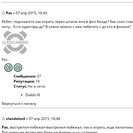
Poc
» 07 апр 2015, 16:43
Ребят, подскажите как играть через штаны яна в физ билде? Как соло ст
нету... Есть кураторы дх? В клане можно с кем побегать с дх кто в физике?
Poc
Сообщения:
37
Репутация:
16
Статус:
Не в сети
Diablo III
Вернуться к началу
vlandelord
» 07 апр 2015, 16:48
Poc
, выстрелил-побежал-выстрелил-побежал, так и играть, еще желатель
Вот хорошее видео про билд на физику и со штанами: