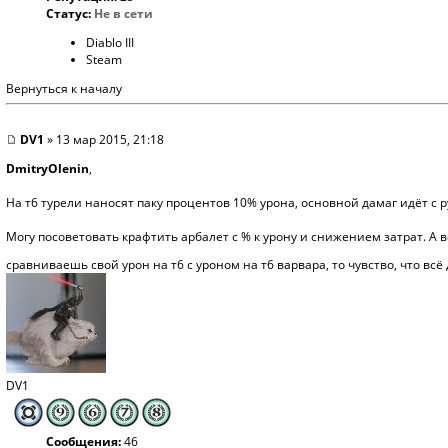
Статус:
Не в сети
Diablo III
Steam
Вернуться к началу
DV1
» 13 мар 2015, 21:18
DmitryOlenin
,
На т6 турели наносят паку процентов 10% урона, основной дамаг идёт с 
Могу посоветовать крафтить арбалет с % к урону и снижением затрат. А в
сравниваешь свой урон на т6 с уроном на т6 варвара, то чувство, что вс
DV1
Сообщения:
46