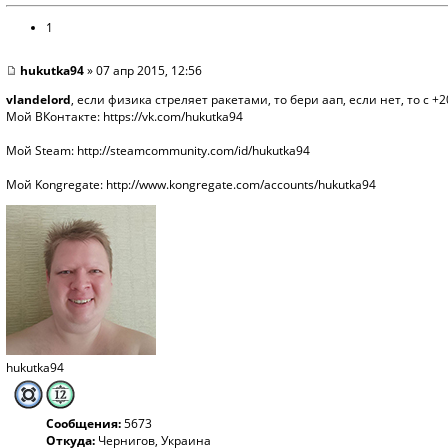
1
hukutka94
» 07 апр 2015, 12:56
vlandelord
, если физика стреляет ракетами, то бери аап, если нет, то с +2
Мой ВКонтакте:
https://vk.com/hukutka94
Мой Steam:
http://steamcommunity.com/id/hukutka94
Мой Kongregate:
http://www.kongregate.com/accounts/hukutka94
hukutka94
Сообщения:
5673
Откуда:
Чернигов, Украина