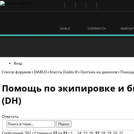
DIABLO
OVERWATCH
WARCRAF
Вход
Список форумов
‹
DIABLO
‹
Классы Diablo III
‹
Охотник на демонов
‹
Помощь 
Помощь по экипировке и б
(DH)
Ответить
Сообщений: 502 •
Страница
17
из
21
•
1
...
14
,
15
,
16
,
17
,
18
,
19
,
20
,
21