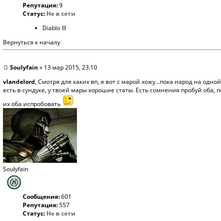
Репутация:
9
Статус:
Не в сети
Diablo III
Вернуться к началу
Soulyfain
» 13 мар 2015, 23:10
vlandelord
, Смотря для каких вп, я вот с марой хожу...пока народ на од
есть в сундуке, у твоей мары хорошие статы. Есть сомнения пробуй оба, 
их оба испробовать
Soulyfain
Сообщения:
601
Репутация:
557
Статус:
Не в сети