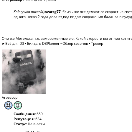
Kolotywka писал(а):
svarog77
, близы же все делают со скоростью све
одного некра 2 года делают,под видом сохранения баланса в пулу
Они же Метелька, т.е. замороженные ею. Какой скорости вы от них хотит
►
Всё для D3
▪
Билды в D3Planner
▪
Обзор сезонов
▪
Трекер
Arpeccop
Сообщения:
659
Репутация:
634
Статус:
Не в сети