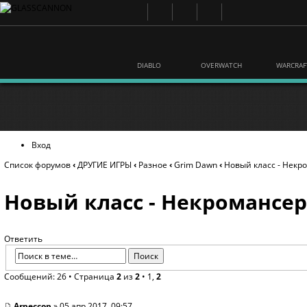
DIABLO
OVERWATCH
WARCRAF
Вход
Список форумов
‹
ДРУГИЕ ИГРЫ
‹
Разное
‹
Grim Dawn
‹
Новый класс - Некр
Новый класс - Некромансер
Ответить
Сообщений: 26 •
Страница
2
из
2
•
1
,
2
Arpeccop
» 05 апр 2017, 09:57