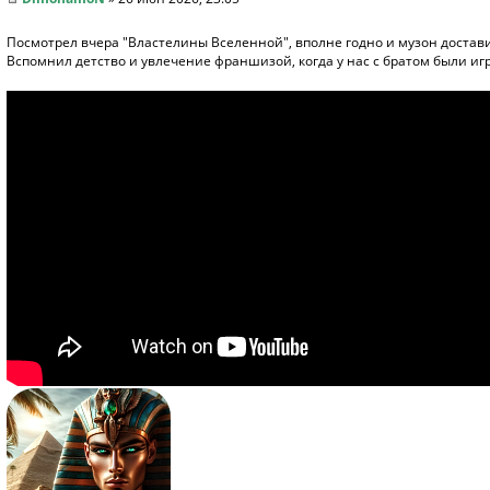
Посмотрел вчера "Властелины Вселенной", вполне годно и музон достав
Вспомнил детство и увлечение франшизой, когда у нас с братом были и