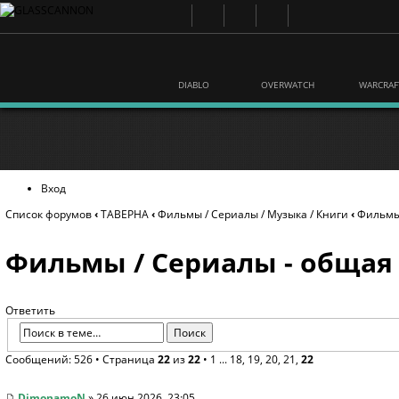
DIABLO
OVERWATCH
WARCRAF
Вход
Список форумов
‹
ТАВЕРНА
‹
Фильмы / Сериалы / Музыка / Книги
‹
Фильмы 
Фильмы / Сериалы - общая
Ответить
Сообщений: 526 •
Страница
22
из
22
•
1
...
18
,
19
,
20
,
21
,
22
DimonamoN
» 26 июн 2026, 23:05