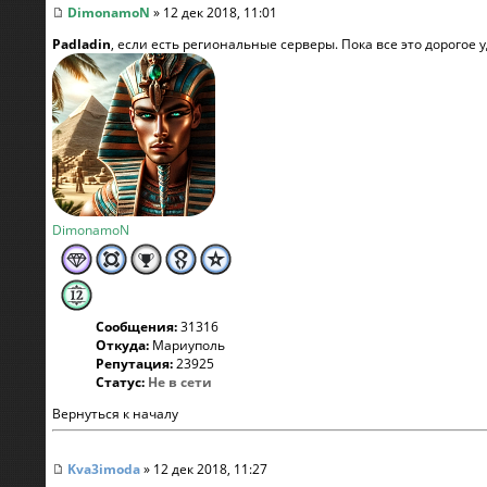
DimonamoN
» 12 дек 2018, 11:01
Padladin
, если есть региональные серверы. Пока все это дорогое у
DimonamoN
Сообщения:
31316
Откуда:
Мариуполь
Репутация:
23925
Статус:
Не в сети
Вернуться к началу
Kva3imoda
» 12 дек 2018, 11:27