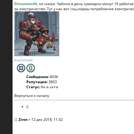
DimonamoN
, не скажи. Чайник в день суммарно минут 10 работае
за электричество. Тут у нас вот соц.нормы потребления электричес
Kva3imoda
Сообщения:
4036
Репутация:
3803
Статус:
Не в сети
Вернуться к началу
2
Ziren
» 12 дек 2018, 11:32