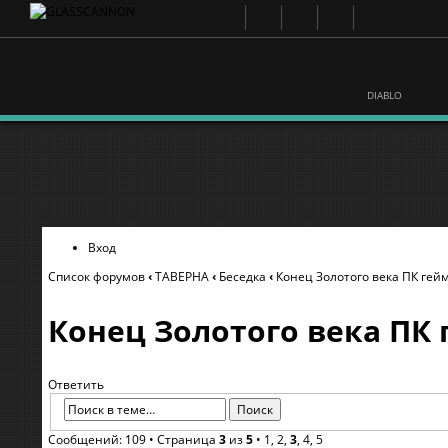
DIABLO
Вход
Список форумов
‹
ТАВЕРНА
‹
Беседка
‹
Конец Золотого века ПК гей
Конец Золотого века ПК
Ответить
Сообщений: 109 •
Страница
3
из
5
•
1
,
2
,
3
,
4
,
5