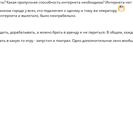
ть? Какая пропускная способность интернета необходима? Интернета нет 
ионом городе у всех, кто подключен к одному и тому же оператору
интернета и вылетало, было неиграбельно.
адить, дорабатывать, а можно брать в аренду и не париться. В общем, каж
ть в какую то игру - запустил и поиграл. Одно дополнительное окно вооб