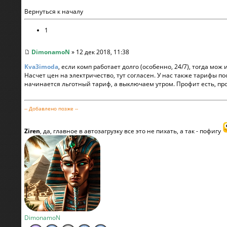
Вернуться к началу
1
DimonamoN
» 12 дек 2018, 11:38
Kva3imoda
, если комп работает долго (особенно, 24/7), тогда мож
Насчет цен на электричество, тут согласен. У нас также тарифы п
начинается льготный тариф, а выключаем утром. Профит есть, пр
-- Добавлено позже --
Ziren
, да, главное в автозагрузку все это не пихать, а так - пофигу
DimonamoN