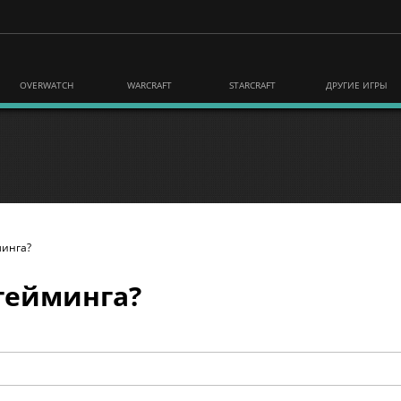
OVERWATCH
WARCRAFT
STARCRAFT
ДРУГИЕ ИГРЫ
минга?
 гейминга?