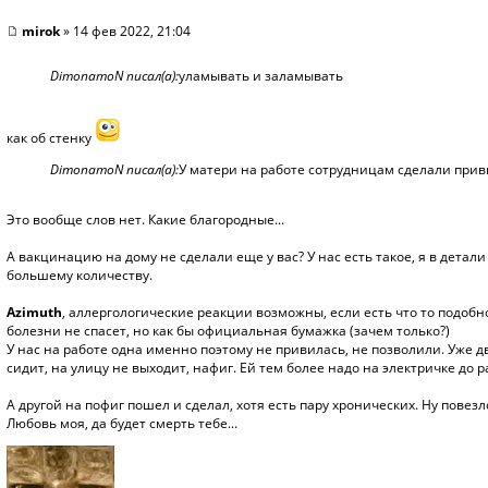
mirok
» 14 фев 2022, 21:04
DimonamoN писал(а):
уламывать и заламывать
как об стенку
DimonamoN писал(а):
У матери на работе сотрудницам сделали приви
Это вообще слов нет. Какие благородные...
А вакцинацию на дому не сделали еще у вас? У нас есть такое, я в дета
большему количеству.
Azimuth
, аллергологические реакции возможны, если есть что то подобн
болезни не спасет, но как бы официальная бумажка (зачем только?)
У нас на работе одна именно поэтому не привилась, не позволили. Уже д
сидит, на улицу не выходит, нафиг. Ей тем более надо на электричке до ра
А другой на пофиг пошел и сделал, хотя есть пару хронических. Ну повезло
Любовь моя, да будет смерть тебе...