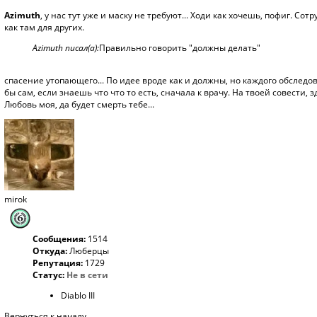
Azimuth
, у нас тут уже и маску не требуют... Ходи как хочешь, пофиг. С
как там для других.
Azimuth писал(а):
Правильно говорить "должны делать"
спасение утопающего... По идее вроде как и должны, но каждого обследова
бы сам, если знаешь что что то есть, сначала к врачу. На твоей совести, 
Любовь моя, да будет смерть тебе...
mirok
Сообщения:
1514
Откуда:
Люберцы
Репутация:
1729
Статус:
Не в сети
Diablo III
Вернуться к началу