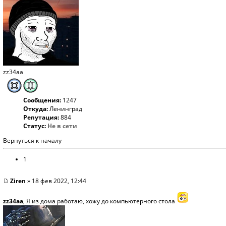
zz34aa
Сообщения:
1247
Откуда:
Ленинград
Репутация:
884
Статус:
Не в сети
Вернуться к началу
1
Ziren
» 18 фев 2022, 12:44
zz34aa
, Я из дома работаю, хожу до компьютерного стола