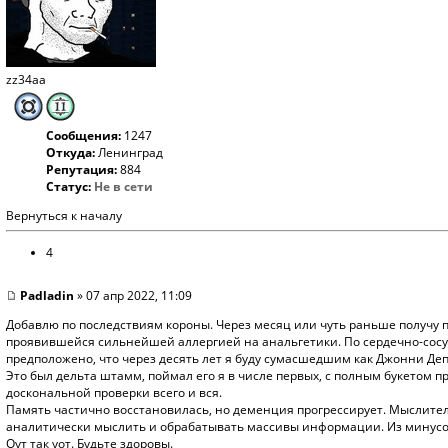
zz34aa
Сообщения:
1247
Откуда:
Ленинград
Репутация:
884
Статус:
Не в сети
Вернуться к началу
4
Padladin
» 07 апр 2022, 11:09
Добавлю по последствиям короны. Через месяц или чуть раньше получу 
проявившейся сильнейшей аллергией на анальгетики. По сердечно-сосу
предположено, что через десять лет я буду сумасшедшим как Джонни Деп
Это был дельта штамм, поймал его я в числе первых, с полным букетом 
доскональной проверки всего и вся.
Память частично восстановилась, но деменция прогрессирует. Мыслител
аналитически мыслить и обрабатывать массивы информации. Из минусов -
Оут так уот. Будьте здоровы.