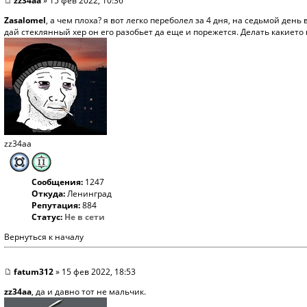
zz34aa
» 15 фев 2022, 10:36
Zasalomel
, а чем плоха? я вот легко переболел за 4 дня, на седьмой день 
дай стеклянный хер он его разобьет да еще и порежется. Делать какието 
zz34aa
Сообщения:
1247
Откуда:
Ленинград
Репутация:
884
Статус:
Не в сети
Вернуться к началу
fatum312
» 15 фев 2022, 18:53
zz34aa
, да и давно тот не мальчик.