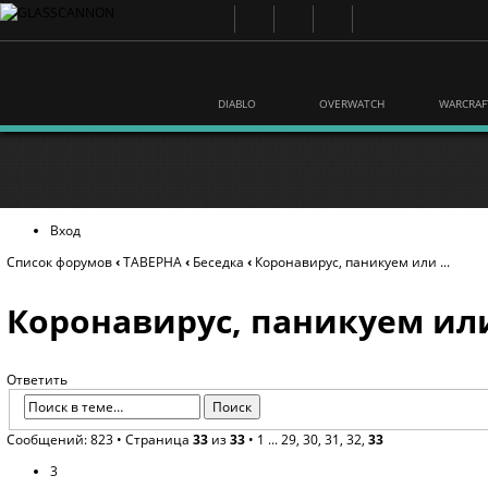
DIABLO
OVERWATCH
WARCRAF
Вход
Список форумов
‹
ТАВЕРНА
‹
Беседка
‹
Коронавирус, паникуем или ...
Коронавирус, паникуем или 
Ответить
Сообщений: 823 •
Страница
33
из
33
•
1
...
29
,
30
,
31
,
32
,
33
3