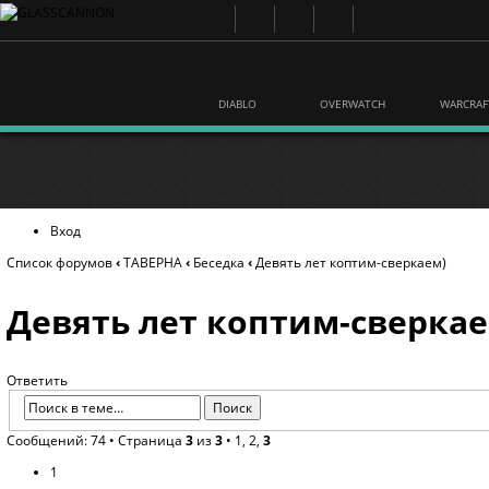
DIABLO
OVERWATCH
WARCRAF
Вход
Список форумов
‹
ТАВЕРНА
‹
Беседка
‹
Девять лет коптим-сверкаем)
Девять лет коптим-сверкае
Ответить
Сообщений: 74 •
Страница
3
из
3
•
1
,
2
,
3
1