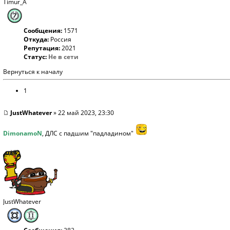
Timur_A
Сообщения:
1571
Откуда:
Россия
Репутация:
2021
Статус:
Не в сети
Вернуться к началу
1
JustWhatever
» 22 май 2023, 23:30
DimonamoN
, ДЛС с падшим "падладином"
JustWhatever