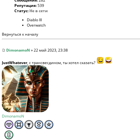
Сообщения:
282
Репутация:
539
Статус:
Не в сети
Diablo III
Overwatch
Вернуться к началу
DimonamoN
» 22 май 2023, 23:38
JustWhatever
, с трансвесдином, ты хотел сказать?
DimonamoN