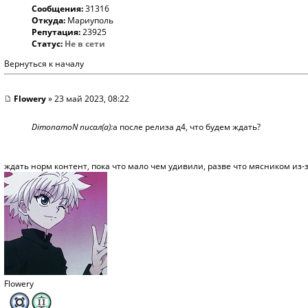
Сообщения:
31316
Откуда:
Мариуполь
Репутация:
23925
Статус:
Не в сети
Вернуться к началу
Flowery
» 23 май 2023, 08:22
DimonamoN писал(а):
а после релиза д4, что будем ждать?
ждать норм контент, пока что мало чем удивили, разве что мясником из-
Flowery