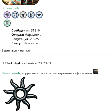
DimonamoN
Сообщения:
31316
Откуда:
Мариуполь
Репутация:
23925
Статус:
Не в сети
Вернуться к началу
TheArchyk
» 28 май 2023, 23:03
DimonamoN
, сорри, но это слишком секретная информация