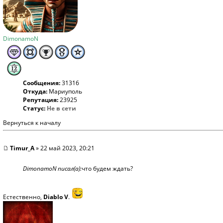
DimonamoN
Сообщения:
31316
Откуда:
Мариуполь
Репутация:
23925
Статус:
Не в сети
Вернуться к началу
Timur_A
» 22 май 2023, 20:21
DimonamoN писал(а):
что будем ждать?
Естественно,
Diablo V
.