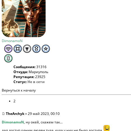
DimonamoN
Сообщения:
31316
Откуда:
Мариуполь
Репутация:
23925
Статус:
Не в сети
Вернуться к началу
2
TheArchyk
» 29 май 2023, 00:10
DimonamoN
, ну окей, скажем так...
дал доступ одним людям туда, куда у них не было доступа