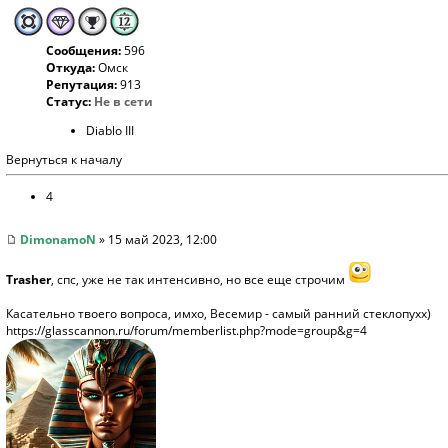
Сообщения:
596
Откуда:
Омск
Репутация:
913
Статус:
Не в сети
Diablo III
Вернуться к началу
4
DimonamoN
» 15 май 2023, 12:00
Trasher
, спс, уже не так интенсивно, но все еще строчим
Касательно твоего вопроса, имхо, Весемир - самый ранний стеклопухх)
https://glasscannon.ru/forum/memberlist.php?mode=group&g=4