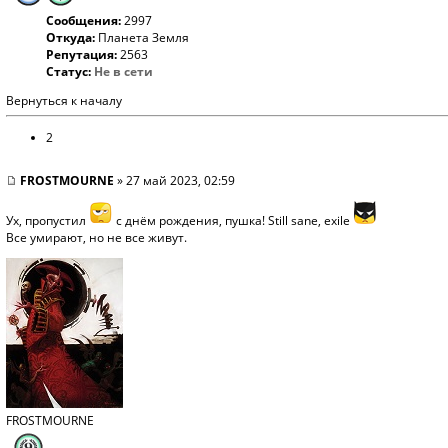
Сообщения:
2997
Откуда:
Планета Земля
Репутация:
2563
Статус:
Не в сети
Вернуться к началу
2
FROSTMOURNE
» 27 май 2023, 02:59
Ух, пропустил
с днём рождения, пушка! Still sane, exile
Все умирают, но не все живут.
FROSTMOURNE