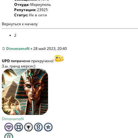
Откуда:
Мариуполь
Репутация:
23925
Статус:
Не в сети
Вернуться к началу
2
DimonamoN
» 28 май 2023, 20:40
UPD
потрачено
прикручено!
З.ы. гранд мерсис)
DimonamoN