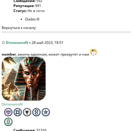
Сообщения:
592
Репутация:
991
Статус:
Не в сети
Diablo III
Вернуться к началу
DimonamoN
» 28 май 2023, 18:51
number
, закинь админам, может прикрутят и нам
DimonamoN
Сообщения:
31316