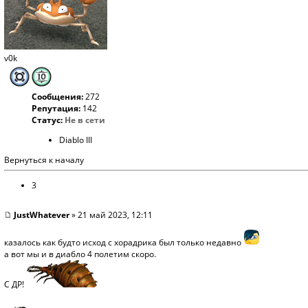
v0k
Сообщения:
272
Репутация:
142
Статус:
Не в сети
Diablo III
Вернуться к началу
3
JustWhatever
» 21 май 2023, 12:11
казалось как будто исход с хорадрика был только недавно
а вот мы и в диабло 4 полетим скоро.
С ДР!