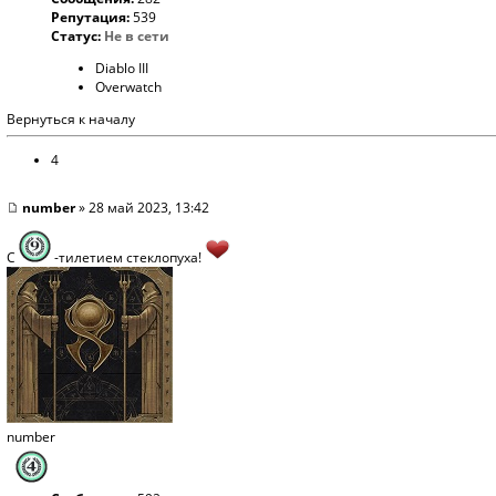
Репутация:
539
Статус:
Не в сети
Diablo III
Overwatch
Вернуться к началу
4
number
» 28 май 2023, 13:42
C
-тилетием стеклопуха!
number