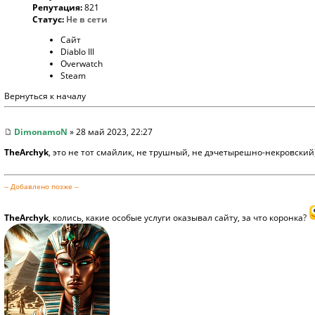
Репутация:
821
Статус:
Не в сети
Сайт
Diablo III
Overwatch
Steam
Вернуться к началу
DimonamoN
» 28 май 2023, 22:27
TheArchyk
, это не тот смайлик, не трушный, не дэчетырешно-некровский
-- Добавлено позже --
TheArchyk
, колись, какие особые услуги оказывал сайту, за что коронка?