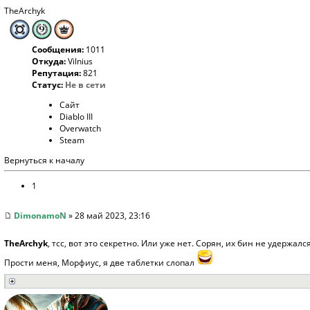
TheArchyk
Сообщения:
1011
Откуда:
Vilnius
Репутация:
821
Статус:
Не в сети
Сайт
Diablo III
Overwatch
Steam
Вернуться к началу
1
DimonamoN
» 28 май 2023, 23:16
TheArchyk
, тсс, вот это секретно. Или уже нет. Сорян, их бин не удержалс
Прости меня, Морфиус, я две таблетки слопал