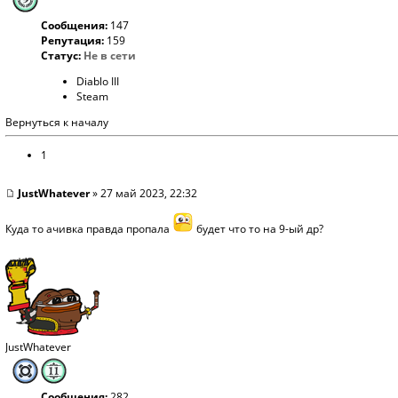
Сообщения:
147
Репутация:
159
Статус:
Не в сети
Diablo III
Steam
Вернуться к началу
1
JustWhatever
» 27 май 2023, 22:32
Куда то ачивка правда пропала
будет что то на 9-ый др?
JustWhatever
Сообщения:
282