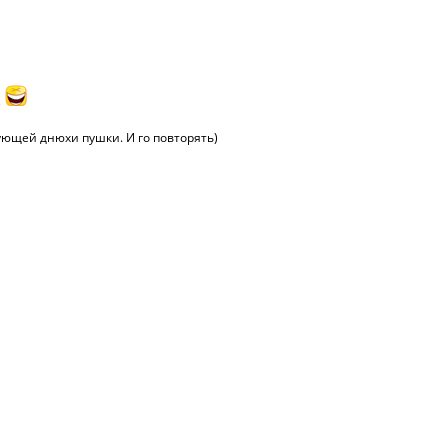
е
дующей днюхи пушки. И го повторять)