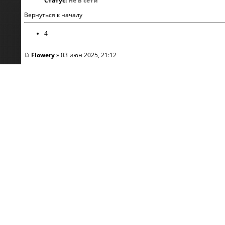
Статус:
Не в сети
Вернуться к началу
4
Flowery
» 03 июн 2025, 21:12
DimonamoN
, на самом деле это очень мудро, опираться на прост
Flowery
Сообщения:
2997
Откуда:
Планета Земля
Репутация:
2563
Статус:
Не в сети