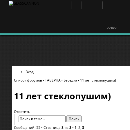
DIABLO
Вход
Список форумов
‹
ТАВЕРНА
‹
Беседка
‹
11 лет стеклопушим)
11 лет стеклопушим)
Ответить
Сообщений: 55 •
Страница
3
из
3
•
1
,
2
,
3