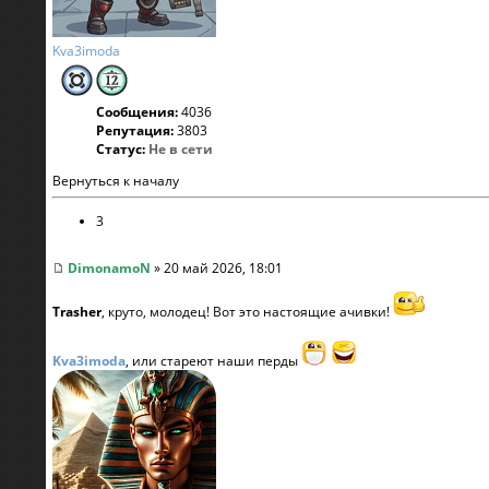
Kva3imoda
Сообщения:
4036
Репутация:
3803
Статус:
Не в сети
Вернуться к началу
3
DimonamoN
» 20 май 2026, 18:01
Trasher
, круто, молодец! Вот это настоящие ачивки!
Kva3imoda
, или стареют наши перды