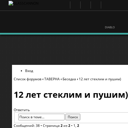
DIABLO
Вход
Список форумов
‹
ТАВЕРНА
‹
Беседка
‹
12 лет стеклим и пушим)
12 лет стеклим и пушим)
Ответить
Сообщений: 38 •
Страница
2
из
2
•
1
,
2