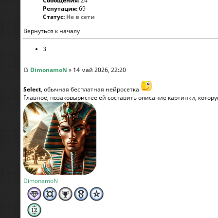
Сообщения:
24
Репутация:
69
Статус:
Не в сети
Вернуться к началу
3
DimonamoN
» 14 май 2026, 22:20
Select
, обычная бесплатная нейросетка
Главное, позаковыристее ей составить описание картинки, котор
DimonamoN