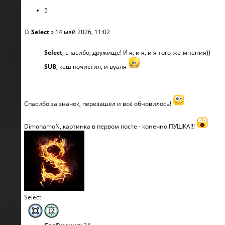
5
Select
» 14 май 2026, 11:02
Select
, спасибо, дружище! И я, и я, и я того-же-мнения))
SUB
, кеш почистил, и вуаля
Спасибо за значок, перезашёл и всё обновилось!
DimonamoN, картинка в первом посте - конечно ПУШКА!!!
Select