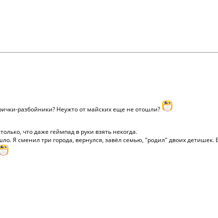
арички-разбойники? Неужто от майских еще не отошли?
столько, что даже геймпад в руки взять некогда.
ло. Я сменил три города, вернулся, завёл семью, "родил" двоих детишек. В