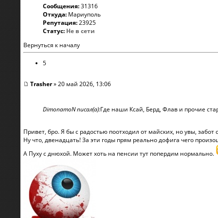
Сообщения:
31316
Откуда:
Мариуполь
Репутация:
23925
Статус:
Не в сети
Вернуться к началу
5
Trasher
» 20 май 2026, 13:06
DimonamoN писал(а):
Где наши Ксай, Берд, Флав и прочие ст
Привет, бро. Я бы с радостью поотходил от майских, но увы, забот 
Ну что, двенадцать! За эти годы прям реально дофига чего произош
А Пуху с днюхой. Может хоть на пенсии тут попердим нормально.