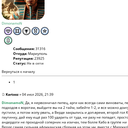
DimonamoN
Сообщения:
31316
Откуда:
Мариуполь
Репутация:
23925
Статус:
Не в сети
Вернуться к началу
1
Kartooz
» 04 июл 2026, 21:39
DimonamoN
, Да, я нервозничал пипец, арги как всегда сами виноваты, 
подходов к воротам, выйдите вы на 2 тайм, забейте 1-2, и все можно дои
пустили, а потом жопу рвать, а Верде закрылись и доп.время, второй гол К
паутинку, дай ему ещё раз 100 ударить от туда, ни разу не попадет, прос
андердоги не проходной соперник на изичах, тем болле Кабо в группе ни р
Верде самая сильная африканская сборная на этом чм, вместе с Марокко! 