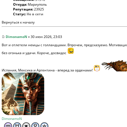
Откуда:
Мариуполь
Репутация:
23925
Статус:
Не в сети
Вернуться к началу
DimonamoN
» 30 июн 2026, 23:03
Вот и отлетели немцы с голландцами. Впрочем, предсказуемо. Мотивация 
без огонька и удачи. Короче, досвидос
Испания, Мексика и Аргентина - вперед за орденами!
DimonamoN