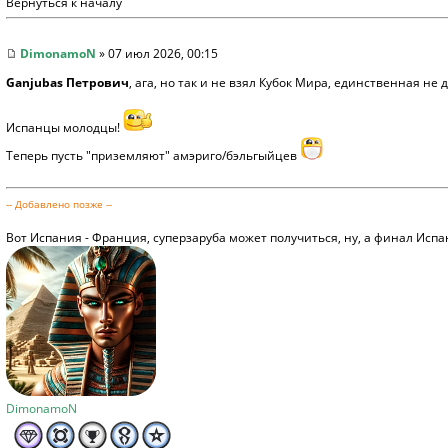
Вернуться к началу
DimonamoN
» 07 июл 2026, 00:15
Ganjubas Петрович
, ага, но так и не взял Кубок Мира, единственная не 
Испанцы молодцы!
Теперь пусть "приземляют" амэриго/бэльгыйцев
-- Добавлено позже --
Вот Испания - Франция, суперзаруба может получиться, ну, а финал Испа
DimonamoN