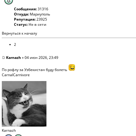
Сообщения:
31316
Откуда:
Мариуполь
Репутация:
23925
Статус:
Не в сети
Вернуться к началу
2
Karnazh
» 04 июн 2026, 23:49
По рофлу за Узбекистан буду болеть
CarnalCarnivore
Karnazh