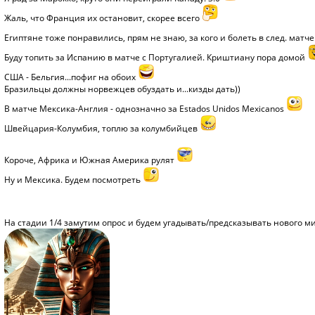
Жаль, что Франция их остановит, скорее всего
Египтяне тоже понравились, прям не знаю, за кого и болеть в след. матч
Буду топить за Испанию в матче с Португалией. Криштиану пора домой
США - Бельгия...пофиг на обоих
Бразильцы должны норвежцев обуздать и...кизды дать))
В матче Мексика-Англия - однозначно за Estados Unidos Mexicanos
Швейцария-Колумбия, топлю за колумбийцев
Короче, Африка и Южная Америка рулят
Ну и Мексика. Будем посмотреть
На стадии 1/4 замутим опрос и будем угадывать/предсказывать нового 