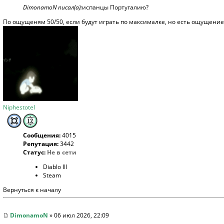
DimonamoN писал(а):
испанцы Португалию?
По ощущеням 50/50, если будут играть по максималке, но есть ощущение,
Niphestotel
Сообщения:
4015
Репутация:
3442
Статус:
Не в сети
Diablo III
Steam
Вернуться к началу
DimonamoN
» 06 июл 2026, 22:09