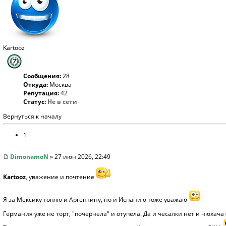
Kartooz
Сообщения:
28
Откуда:
Москва
Репутация:
42
Статус:
Не в сети
Вернуться к началу
1
DimonamoN
» 27 июн 2026, 22:49
Kartooz
, уважение и почтение
Я за Мексику топлю и Аргентину, но и Испанию тоже уважаю
Германия уже не торт, "почернела" и отупела. Да и чесалки нет и нюхача