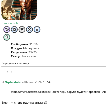
DimonamoN
Сообщения:
31316
Откуда:
Мариуполь
Репутация:
23925
Статус:
Не в сети
Вернуться к началу
1
Niphestotel
» 06 июл 2026, 18:54
DimonamoN писал(а):
Интересная теперь заруба будет: Норвегия - А
Викинги снова идут на англию))