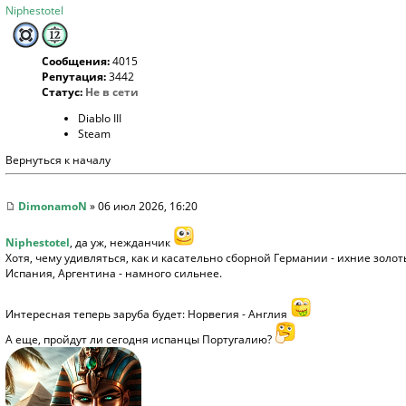
Niphestotel
Сообщения:
4015
Репутация:
3442
Статус:
Не в сети
Diablo III
Steam
Вернуться к началу
DimonamoN
» 06 июл 2026, 16:20
Niphestotel
, да уж, нежданчик
Хотя, чему удивляться, как и касательно сборной Германии - ихние золот
Испания, Аргентина - намного сильнее.
Интересная теперь заруба будет: Норвегия - Англия
А еще, пройдут ли сегодня испанцы Португалию?