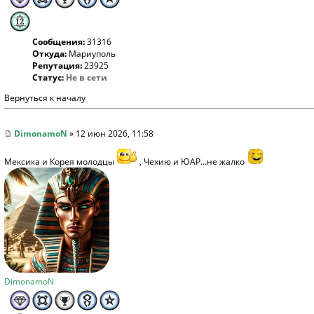
Сообщения:
31316
Откуда:
Мариуполь
Репутация:
23925
Статус:
Не в сети
Вернуться к началу
DimonamoN
» 12 июн 2026, 11:58
Мексика и Корея молодцы
, Чехию и ЮАР...не жалко
DimonamoN