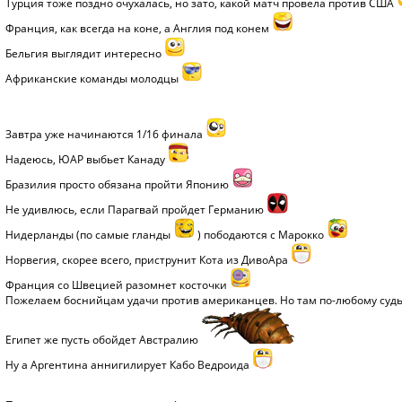
Турция тоже поздно очухалась, но зато, какой матч провела против США
Франция, как всегда на коне, а Англия под конем
Бельгия выглядит интересно
Африканские команды молодцы
Завтра уже начинаются 1/16 финала
Надеюсь, ЮАР выбьет Канаду
Бразилия просто обязана пройти Японию
Не удивлюсь, если Парагвай пройдет Германию
Нидерланды (по самые гланды
) пободаются с Марокко
Норвегия, скорее всего, приструнит Кота из ДивоАра
Франция со Швецией разомнет косточки
Пожелаем боснийцам удачи против американцев. Но там по-любому судь
Египет же пусть обойдет Австралию
Ну а Аргентина аннигилирует Кабо Ведроида