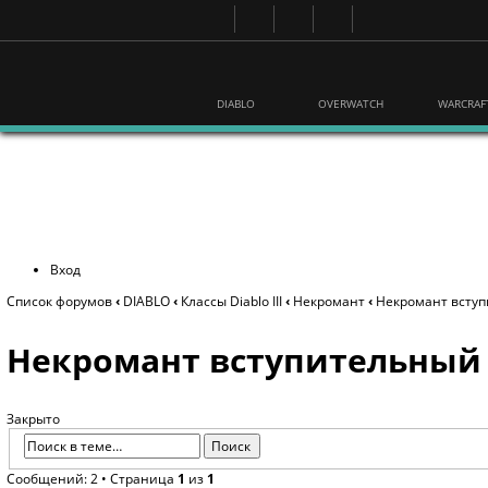
DIABLO
OVERWATCH
WARCRAF
Вход
Список форумов
‹
DIABLO
‹
Классы Diablo III
‹
Некромант
‹
Некромант вступ
Некромант вступительный
Закрыто
Сообщений: 2 • Страница
1
из
1