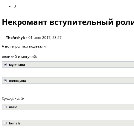
3
Некромант вступительный рол
TheArchyk
» 01 июн 2017, 23:27
А вот и ролики подвезли
великий и могучий:
мужчина
женщина
Буржуйский:
male
famale