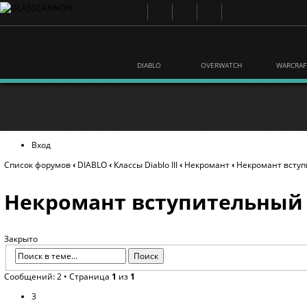
DIABLO
OVERWATCH
WARCRAF
Вход
Список форумов
‹
DIABLO
‹
Классы Diablo III
‹
Некромант
‹
Некромант вступ
Некромант вступительный
Закрыто
Сообщений: 2 • Страница
1
из
1
3