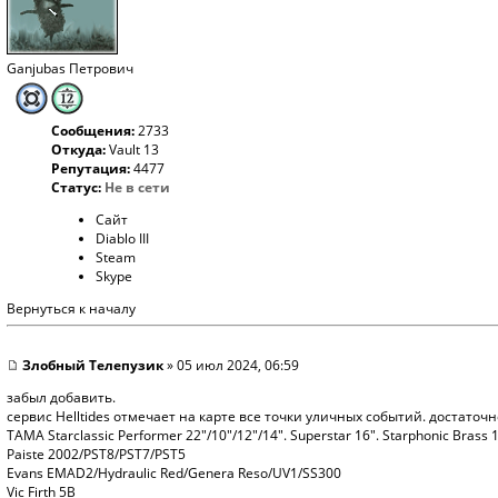
Ganjubas Петрович
Сообщения:
2733
Откуда:
Vault 13
Репутация:
4477
Статус:
Не в сети
Сайт
Diablo III
Steam
Skype
Вернуться к началу
Злобный Телепузик
» 05 июл 2024, 06:59
забыл добавить.
сервис Helltides отмечает на карте все точки уличных событий. достаточ
TAMA Starclassic Performer 22"/10"/12"/14". Superstar 16". Starphonic Brass 
Paiste 2002/PST8/PST7/PST5
Evans EMAD2/Hydraulic Red/Genera Reso/UV1/SS300
Vic Firth 5B