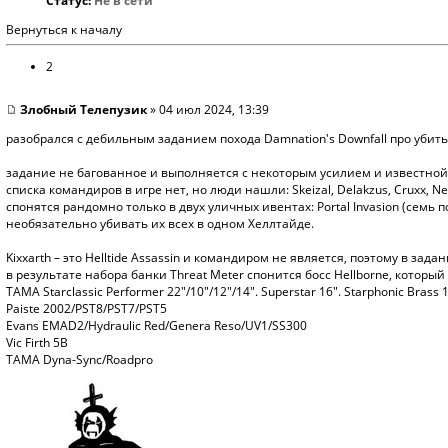
Статус:
Не в сети
Вернуться к началу
2
Злобный Телепузик
» 04 июл 2024, 13:39
разобрался с дебильным заданием похода Damnation's Downfall про убить
задание не багованное и выполняется с некоторым усилием и известной
списка командиров в игре нет, но люди нашли: Skeizal, Delakzus, Cruxx, N
спонятся рандомно только в двух уличных ивентах: Portal Invasion (семь п
необязательно убивать их всех в одном Хеллтайде.
Kixxarth – это Helltide Assassin и командиром не является, поэтому в зада
в результате набора банки Threat Meter спонится босс Hellborne, которы
TAMA Starclassic Performer 22"/10"/12"/14". Superstar 16". Starphonic Brass 
Paiste 2002/PST8/PST7/PST5
Evans EMAD2/Hydraulic Red/Genera Reso/UV1/SS300
Vic Firth 5B
TAMA Dyna-Sync/Roadpro