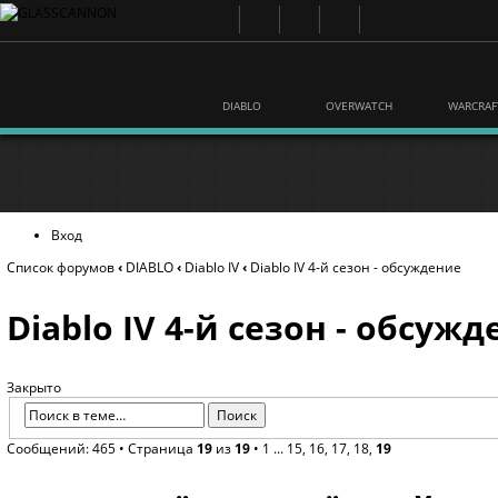
DIABLO
OVERWATCH
WARCRAF
Вход
Список форумов
‹
DIABLO
‹
Diablo IV
‹
Diablo IV 4-й сезон - обсуждение
Diablo IV 4-й сезон - обсуж
Закрыто
Сообщений: 465 •
Страница
19
из
19
•
1
...
15
,
16
,
17
,
18
,
19