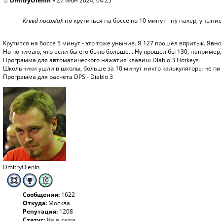
DmitryOlenin
» 27 июн 2024, 04:25
Kreed писал(а):
но крутиться на боссе по 10 минут - ну нахер, уныние
Крутится на боссе 5 минут - это тоже уныние. Я 127 прошёл впритык. Явно
Но понимаю, что если бы его было больше... Ну прошёл бы 130, например, 
Программа для автоматического нажатия клавиш Diablo 3 Hotkeys
Школьники ушли в школы, больше за 10 минут никто калькуляторы не пиш
Программа для расчёта DPS - Diablo 3
DmitryOlenin
Сообщения:
1622
Откуда:
Москва
Репутация:
1208
Статус:
Не в сети