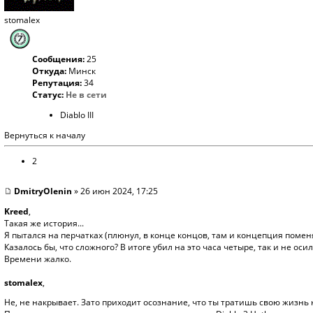
stomalex
Сообщения:
25
Откуда:
Минск
Репутация:
34
Статус:
Не в сети
Diablo III
Вернуться к началу
2
DmitryOlenin
» 26 июн 2024, 17:25
Kreed
,
Такая же история...
Я пытался на перчатках (плюнул, в конце концов, там и концепция поме
Казалось бы, что сложного? В итоге убил на это часа четыре, так и не осил
Времени жалко.
stomalex
,
Не, не накрывает. Зато приходит осознание, что ты тратишь свою жизнь 