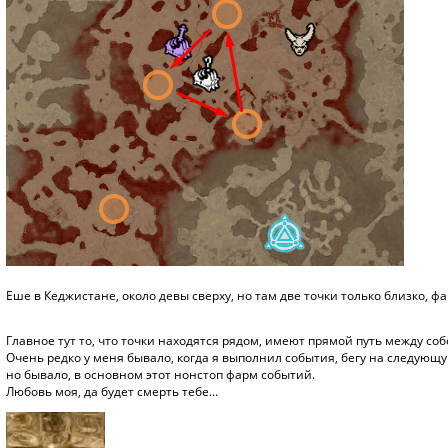
Еше в Кеджистане, около девы сверху, но там две точки только близко, ф
Главное тут то, что точки находятся рядом, имеют прямой путь между со
Очень редко у меня бывало, когда я выполнил события, бегу на следующую
но бывало, в основном этот нонстоп фарм событий.
Любовь моя, да будет смерть тебе...