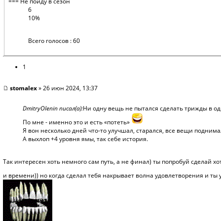
=== Не пойду в сезон
6
10%
Всего голосов : 60
1
stomalex
» 26 июн 2024, 13:37
DmitryOlenin писал(а):
Ни одну вещь не пытался сделать трижды в од
По мне - именно это и есть «потеть»
Я вон несколько дней что-то улучшал, старался, все вещи поднимал 
А выхлоп +4 уровня ямы, так себе история.
Так интересен хоть немного сам путь, а не финал) ты попробуй сделай х
и времени)) но когда сделал тебя накрывает волна удовлетворения и ты