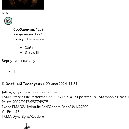
JaDm
Сообщения:
1239
Репутация:
1274
Статус:
Не в сети
Сайт
Diablo III
Вернуться к началу
1
Злобный Телепузик
» 29 июл 2024, 11:51
JaDm
, да уже вот, шестого числа.
TAMA Starclassic Performer 22"/10"/12"/14". Superstar 16". Starphonic Brass 
Paiste 2002/PST8/PST7/PST5
Evans EMAD2/Hydraulic Red/Genera Reso/UV1/SS300
Vic Firth 5B
TAMA Dyna-Sync/Roadpro