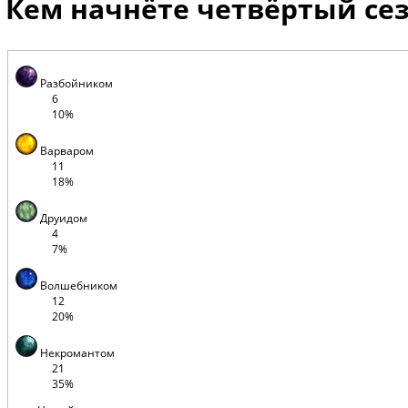
Кем начнёте четвёртый се
Разбойником
6
10%
Варваром
11
18%
Друидом
4
7%
Волшебником
12
20%
Некромантом
21
35%