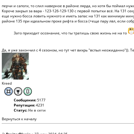
перчи и сапоги, то слил наверное в районе лярда, но хотя бы поймал ну
Короче закрыл за вара - 123-126-129-130 с первой попытки всё. На 131 секун
еще нужно босса ловить нужного и иметь запас на 131 как минимум минут
районе 135 при идеальном проке рифта и босса (+еще пару лвл, если собра
Зато приходит осознание, что ты тратишь свою жизнь не на то
Да, я уже закончил с 4 сезоном, но тут чет вихрь "вспыл неожиданно")). 
Kreed
Сообщения:
5177
Репутация:
4231
Статус:
Не в сети
Вернуться к началу