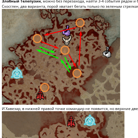
Злобный Телепузик
, можно без перезахода, найти 3-4 события рядом и 
Скосглен, два варианта, порой хватает бегать только по зеленым стрелка
И Хавезар, в нижней правой точке командир не появится, но верхние д