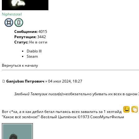
Niphestotel
Сообщения:
4015
Репутация:
3442
Статус:
Не в сети
Diablo III
Steam
Вернуться к началу
Ganjubas Петрович
» 04 июл 2024, 18:27
Злобный Телепузик писал(а):
необязательно убивать их всех в одном 
Вот с*ка, а я как дебил бегал пытаясь всех завалить за 1 хелтайд
"Какое всё зелёное!"-Весёлый Цыплёнок ©1973 СоюзМультФильм