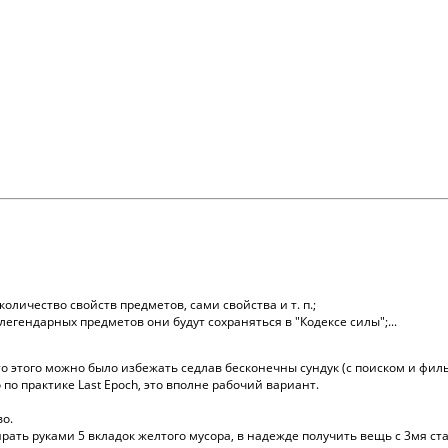
личество свойств предметов, сами свойства и т. п.;
легендарных предметов они будут сохраняться в "Кодексе силы";...
что этого можно было избежать седлав бесконечны сундук (с поиском и фил
по практике Last Epoch, это вполне рабочий вариант.
во.
ирать руками 5 вкладок желтого мусора, в надежде получить вещь с 3мя ста