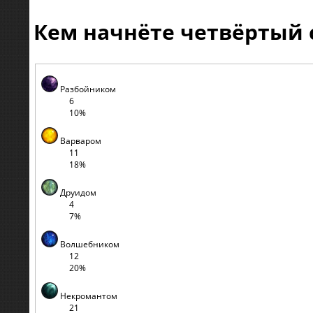
Кем начнёте четвёртый 
Разбойником
6
10%
Варваром
11
18%
Друидом
4
7%
Волшебником
12
20%
Некромантом
21