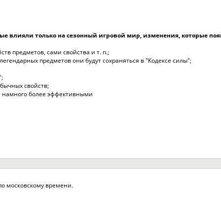
е влияли только на сезонный игровой мир, изменения, которые появя
в предметов, сами свойства и т. п.;
 легендарных предметов они будут сохраняться в "Кодексе силы";
;
обычных свойств;
ут намного более эффективными
 по московскому времени.