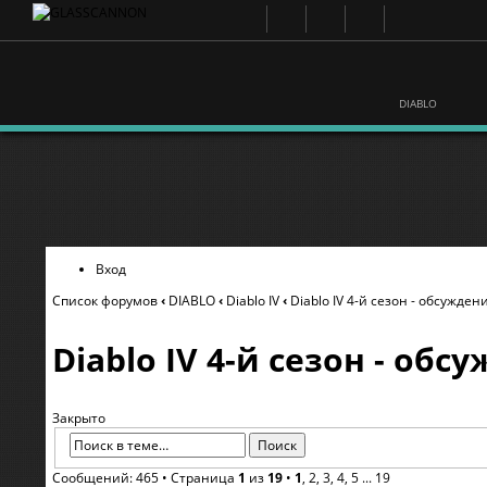
DIABLO
Вход
Список форумов
‹
DIABLO
‹
Diablo IV
‹
Diablo IV 4-й сезон - обсужден
Diablo IV 4-й сезон - обс
Закрыто
Сообщений: 465 •
Страница
1
из
19
•
1
,
2
,
3
,
4
,
5
...
19