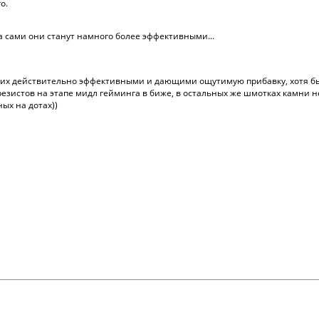
о.
 а сами они станут намного более эффективными...
ь их действительно эффективными и дающими ощутимую прибавку, хотя бы 
резистов на этапе мидл гейминга в биже, в остальных же шмотках камни не
ых на дотах))