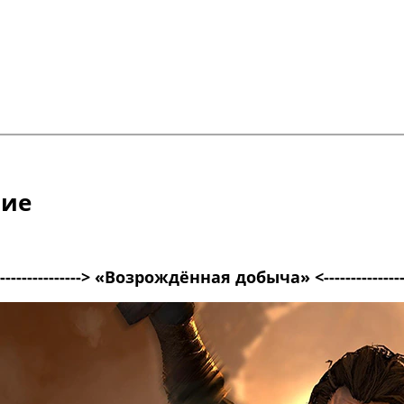
ние
----------------> «Возрождённая добыча» <---------------