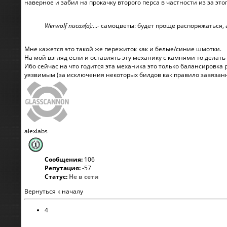
наверное и забил на прокачку второго перса в частности из за этог
Werwolf писал(а):
...- самоцветы: будет проще распоряжаться,
Мне кажется это такой же пережиток как и белые/синие шмотки.
На мой взгляд если и оставлять эту механику с камнями то делат
Ибо сейчас на что годится эта механика это только балансировка 
уязвимым (за исключения некоторых билдов как правило завязанн
alexlabs
Сообщения:
106
Репутация:
-57
Статус:
Не в сети
Вернуться к началу
4