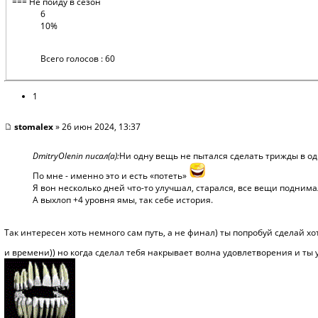
=== Не пойду в сезон
6
10%
Всего голосов : 60
1
stomalex
» 26 июн 2024, 13:37
DmitryOlenin писал(а):
Ни одну вещь не пытался сделать трижды в од
По мне - именно это и есть «потеть»
Я вон несколько дней что-то улучшал, старался, все вещи поднимал 
А выхлоп +4 уровня ямы, так себе история.
Так интересен хоть немного сам путь, а не финал) ты попробуй сделай х
и времени)) но когда сделал тебя накрывает волна удовлетворения и ты