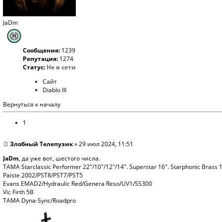
JaDm
Сообщения:
1239
Репутация:
1274
Статус:
Не в сети
Сайт
Diablo III
Вернуться к началу
1
Злобный Телепузик
» 29 июл 2024, 11:51
JaDm
, да уже вот, шестого числа.
TAMA Starclassic Performer 22"/10"/12"/14". Superstar 16". Starphonic Brass 
Paiste 2002/PST8/PST7/PST5
Evans EMAD2/Hydraulic Red/Genera Reso/UV1/SS300
Vic Firth 5B
TAMA Dyna-Sync/Roadpro