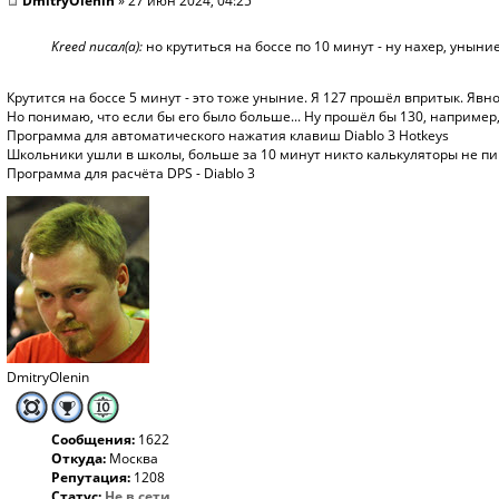
DmitryOlenin
» 27 июн 2024, 04:25
Kreed писал(а):
но крутиться на боссе по 10 минут - ну нахер, уныние
Крутится на боссе 5 минут - это тоже уныние. Я 127 прошёл впритык. Явно
Но понимаю, что если бы его было больше... Ну прошёл бы 130, например, 
Программа для автоматического нажатия клавиш Diablo 3 Hotkeys
Школьники ушли в школы, больше за 10 минут никто калькуляторы не пиш
Программа для расчёта DPS - Diablo 3
DmitryOlenin
Сообщения:
1622
Откуда:
Москва
Репутация:
1208
Статус:
Не в сети