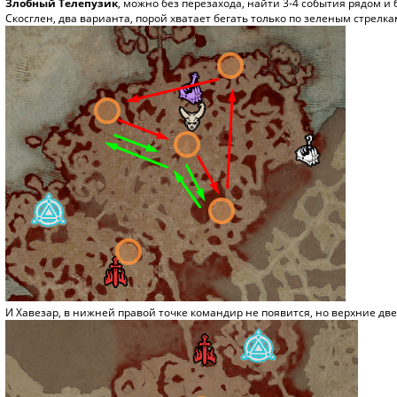
Злобный Телепузик
, можно без перезахода, найти 3-4 события рядом и 
Скосглен, два варианта, порой хватает бегать только по зеленым стрелка
И Хавезар, в нижней правой точке командир не появится, но верхние д