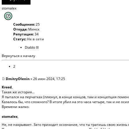
stomalex
Сообщения:
25
Откуда:
Минск
Репутация:
34
Статус:
Не в сети
Diablo III
Вернуться к началу
2
DmitryOlenin
» 26 июн 2024, 17:25
Kreed
,
Такая же история...
Я пытался на перчатках (плюнул, в конце концов, там и концепция поме
Казалось бы, что сложного? В итоге убил на это часа четыре, так и не осил
Времени жалко.
stomalex
,
Не, не накрывает. Зато приходит осознание, что ты тратишь свою жизнь 