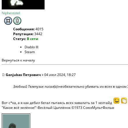
Niphestotel
Сообщения:
4015
Репутация:
3442
Статус:
В сети
Diablo III
Steam
Вернуться к началу
Ganjubas Петрович
» 04 июл 2024, 18:27
Злобный Телепузик писал(а):
необязательно убивать их всех в одном 
Вот с*ка, а я как дебил бегал пытаясь всех завалить за 1 хелтайд
"Какое всё зелёное!"-Весёлый Цыплёнок ©1973 СоюзМультФильм