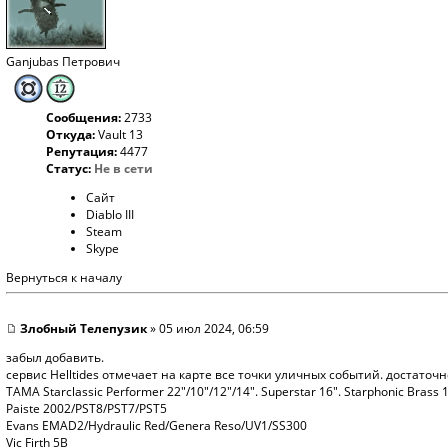
Ganjubas Петрович
Сообщения:
2733
Откуда:
Vault 13
Репутация:
4477
Статус:
Не в сети
Сайт
Diablo III
Steam
Skype
Вернуться к началу
Злобный Телепузик
» 05 июл 2024, 06:59
забыл добавить.
сервис Helltides отмечает на карте все точки уличных событий. достаточ
TAMA Starclassic Performer 22"/10"/12"/14". Superstar 16". Starphonic Brass 
Paiste 2002/PST8/PST7/PST5
Evans EMAD2/Hydraulic Red/Genera Reso/UV1/SS300
Vic Firth 5B