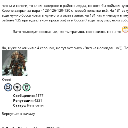
перчи и сапоги, то слил наверное в районе лярда, но хотя бы поймал ну
Короче закрыл за вара - 123-126-129-130 с первой попытки всё. На 131 секун
еще нужно босса ловить нужного и иметь запас на 131 как минимум минут
районе 135 при идеальном проке рифта и босса (+еще пару лвл, если собра
Зато приходит осознание, что ты тратишь свою жизнь не на то
Да, я уже закончил с 4 сезоном, но тут чет вихрь "вспыл неожиданно")). 
Kreed
Сообщения:
5177
Репутация:
4231
Статус:
Не в сети
Вернуться к началу