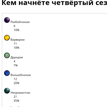
Кем начнёте четвёртый се
Разбойником
6
10%
Варваром
11
18%
Друидом
4
7%
Волшебником
12
20%
Некромантом
21
35%