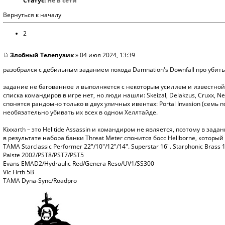
Статус:
Не в сети
Вернуться к началу
2
Злобный Телепузик
» 04 июл 2024, 13:39
разобрался с дебильным заданием похода Damnation's Downfall про убить
задание не багованное и выполняется с некоторым усилием и известной
списка командиров в игре нет, но люди нашли: Skeizal, Delakzus, Cruxx, N
спонятся рандомно только в двух уличных ивентах: Portal Invasion (семь п
необязательно убивать их всех в одном Хеллтайде.
Kixxarth – это Helltide Assassin и командиром не является, поэтому в зада
в результате набора банки Threat Meter спонится босс Hellborne, которы
TAMA Starclassic Performer 22"/10"/12"/14". Superstar 16". Starphonic Brass 
Paiste 2002/PST8/PST7/PST5
Evans EMAD2/Hydraulic Red/Genera Reso/UV1/SS300
Vic Firth 5B
TAMA Dyna-Sync/Roadpro