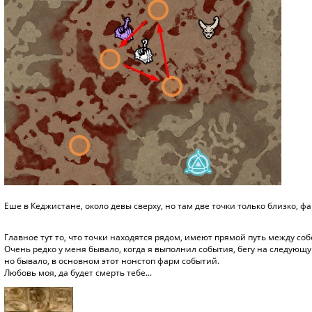
Еше в Кеджистане, около девы сверху, но там две точки только близко, ф
Главное тут то, что точки находятся рядом, имеют прямой путь между со
Очень редко у меня бывало, когда я выполнил события, бегу на следующую
но бывало, в основном этот нонстоп фарм событий.
Любовь моя, да будет смерть тебе...