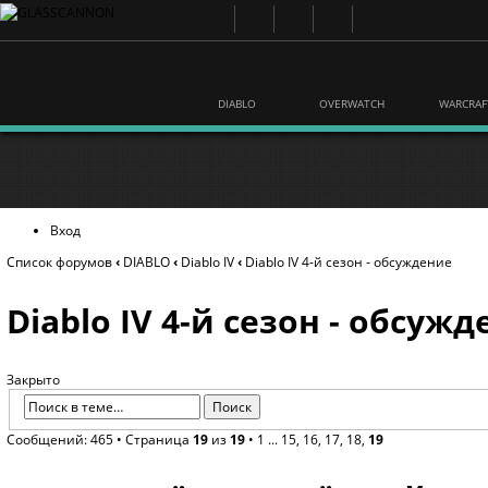
DIABLO
OVERWATCH
WARCRAF
Вход
Список форумов
‹
DIABLO
‹
Diablo IV
‹
Diablo IV 4-й сезон - обсуждение
Diablo IV 4-й сезон - обсуж
Закрыто
Сообщений: 465 •
Страница
19
из
19
•
1
...
15
,
16
,
17
,
18
,
19